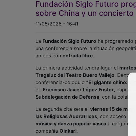
11/05/2026 - 16:41
La
Fundación Siglo Futuro
ha programado 
una conferencia sobre la situación geopolí
ambos con
entrada libre
.
La primera actividad tendrá lugar el
martes
Tragaluz del Teatro Buero Vallejo
. Dentro 
conferencia-coloquio
“El gigante chino: si
de
Francisco Javier López Fuster
, capitán
Subdelegación de Defensa
, con la colabor
La segunda cita será el
viernes 15 de may
las Religiosas Adoratrices
, con acceso por
música y danza popular vasca
a cargo de 
compañía
Oinkari
.
Al comienzo de este acto se rendirá homen
en Guadalajara
y a la directora de
Bilbao 
Bilbao Musika del Ayuntamiento de Bilbao