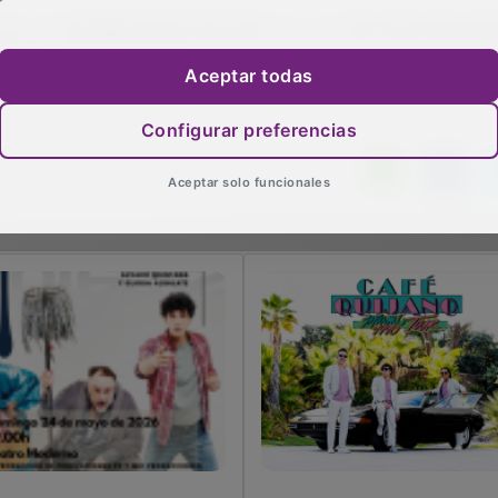
Aceptar todas
Configurar preferencias
Aceptar solo funcionales
 Fundación Siglo Futuro
Guadalajara suena y se
úne en Guadalajara una
lee: Café Quijano y la Fer
nferencia sobre cirugía
del Libro marcan el pulso