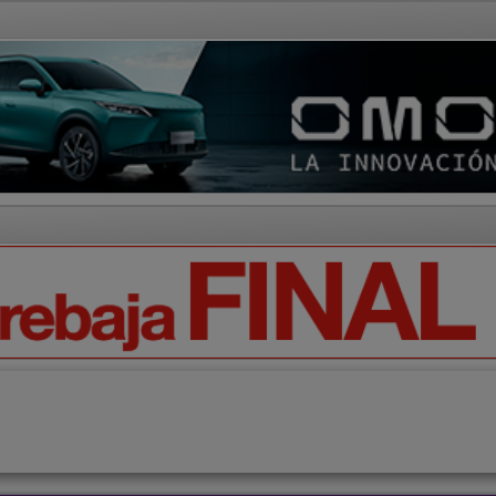
AD Y CULTURA
REGIÓN
DEPORTES
ECONOMÍA
OPIN
Ciencia
Tecnología
Motor
Campo
Elecciones