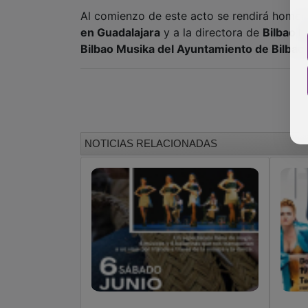
NOTICIAS RELACIONADAS
Fundación Siglo Futuro
La
programa música
re
irlandesa en Guadalajara y
co