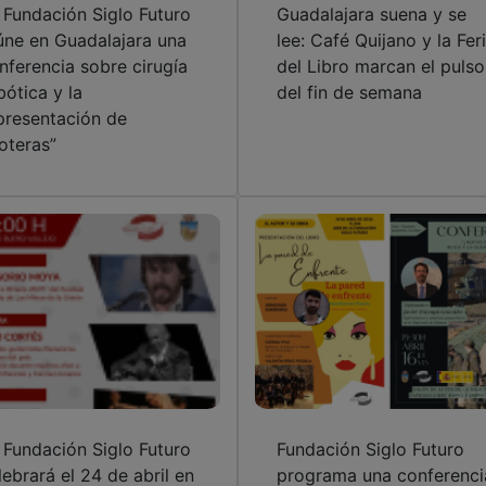
bótica y la
del fin de semana
presentación de
oteras”
 Fundación Siglo Futuro
Fundación Siglo Futuro
lebrará el 24 de abril en
programa una conferenci
adalajara la XXXIII
sobre geopolítica y un
mbre Flamenca
acto literario-musical en
dicada a Enrique
Guadalajara