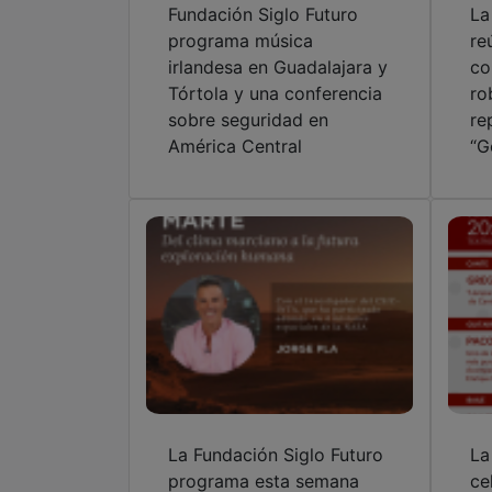
Tórtola y una conferencia
ro
sobre seguridad en
re
América Central
“G
La Fundación Siglo Futuro
La
programa esta semana
ce
ciencia, teatro y música
Gu
Cu
de