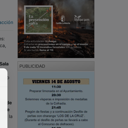
acción
es:
ca,
Sala
PUBLICIDAD
cargo
gio de
to de
 de la
sencia
io de
.