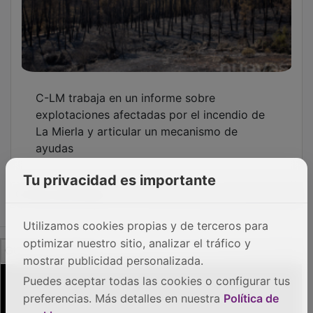
C-LM trabaja en un informe sobre
explotaciones afectadas por el incendio de
La Mierla y articular un mecanismo de
ayudas
Tu privacidad es importante
OTRAS NOTICIAS
Utilizamos cookies propias y de terceros para
GUADA TV MEDIA
optimizar nuestro sitio, analizar el tráfico y
mostrar publicidad personalizada.
Puedes aceptar todas las cookies o configurar tus
preferencias. Más detalles en nuestra
Política de