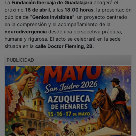
próximo
16 de abril
, a las
18.00 horas
, la presentación
pública de
“Genios Invisibles”
, un proyecto centrado
en la comprensión y el acompañamiento de la
neurodivergencia
desde una perspectiva práctica,
humana y rigurosa. El acto se celebrará en la sede
situada en la
calle Doctor Fleming, 2B
.
PUBLICIDAD
En la presentación intervendrán
Begoña A. Suárez
y
Gerardo Casas
, que darán a conocer una propuesta
que une reflexión, metodología y herramientas
digitales para abordar realidades como el
TDAH
, el
TEA
, la
dislexia
, el
TOC
o las
altas capacidades
.
PUBLICIDAD
Durante la sesión se presentarán los cuatro pilares de
este proyecto: el universo
Genios Invisibles
, el libro