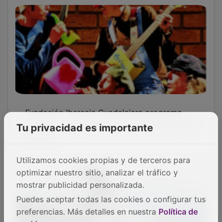
PUBLICIDAD
SECCIONES
Local
Provincia
Sociedad y Cultura
Tu privacidad es importante
Región
Deportes
Economía
Opinión
Utilizamos cookies propias y de terceros para
NUEVA ALCARRIA
optimizar nuestro sitio, analizar el tráfico y
Quiénes somos
mostrar publicidad personalizada.
MÁS INFORMACIÓN
Puedes aceptar todas las cookies o configurar tus
Aviso Legal
Política de Privacidad
preferencias. Más detalles en nuestra
Política de
Politica de Cookies