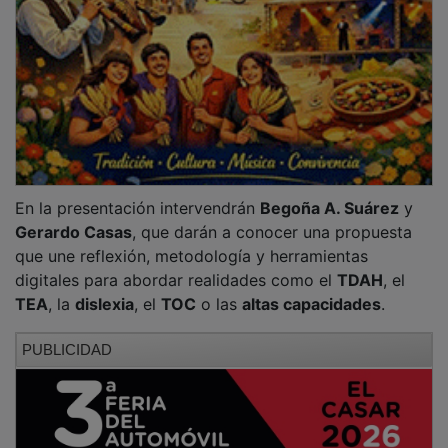
del mismo nombre firmado por
Begoña A. Suárez
, la
metodología
iseeyou®
y la plataforma digital
weseeyou.es
.
PUBLICIDAD
Según la información facilitada por la organización,
uno de los ejes del acto será la presentación del libro
“Genios Invisibles”
, una obra que propone repensar la
neurodivergencia desde una mirada más amplia y
cercana a la experiencia real, alejándose de enfoques
centrados únicamente en la dificultad y poniendo
también el foco en la complejidad, la intensidad y el
potencial de estas diferencias.
PUBLICIDAD
Junto al libro, se dará a conocer la metodología
iseeyou®
, desarrollada por la propia autora como un