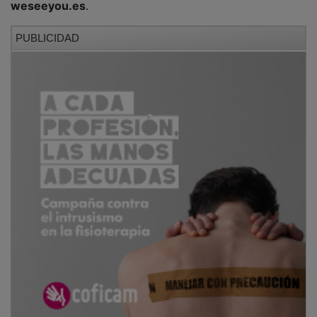
El acto está planteado como una invitación a revisar el
lenguaje con el que se aborda la neurodivergencia y a
avanzar hacia formas de acompañamiento más
respetuosas y eficaces. La convocatoria está dirigida
a
familias
,
profesionales
y a cualquier persona
interesada en conocer mejor esta realidad.
PUBLICIDAD
NOTICIAS RELACIONADAS