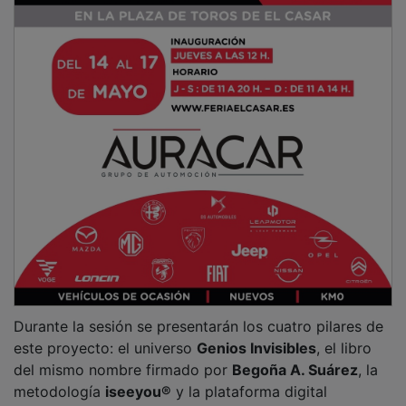
enfoque orientado a interpretar con mayor claridad los
perfiles neurodivergentes y a transformar la sospecha,
la duda o el diagnóstico en comprensión práctica. Esta
herramienta está dirigida a
familias
,
profesionales
y
personas interesadas en entender mejor fortalezas,
barreras y posibilidades de desarrollo.
PUBLICIDAD
La presentación incluirá además la plataforma
weseeyou.es
, concebida como un entorno digital de
acompañamiento que permitirá acceder a procesos de
screening
, valoraciones personales y evaluaciones
profesionales, con itinerarios adaptados a cada caso.
Entre los recursos asociados al proyecto figuran
también las llamadas
Rutas de Desarrollo
y un
asistente de inteligencia artificial denominado
Clara
.
PUBLICIDAD