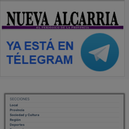
SECCIONES
Local
Provincia
Sociedad y Cultura
Región
Deportes
Economía