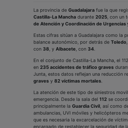
La provincia de
Guadalajara
fue la que reg
Castilla-La Mancha
durante
2025
, con un 
de Atención y Coordinación de Urgencias
Estas cifras sitúan a Guadalajara como la p
balance autonómico, por detrás de
Toledo
con
38
, y
Albacete
, con
34
.
En el conjunto de Castilla-La Mancha, el 11
en
235 accidentes de tráfico graves
durant
Junta, estos datos reflejan una reducción 
graves
y
82 víctimas mortales
.
La atención de este tipo de siniestros mov
emergencia. Desde la sala del
112
se coordi
principalmente la
Guardia Civil
, así como d
ambulancias, UVI móviles y helicópteros m
que es necesaria la excarcelación de vícti
encargado de restablecer la seguridad de la