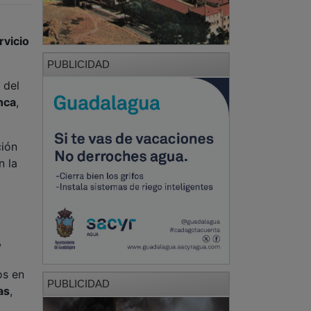
rvicio
PUBLICIDAD
 del
nca
,
ción
n la
,
os en
PUBLICIDAD
as
,