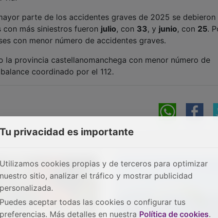
la mayor parte de los accidentes graves de 2025 se debieron
s con más siniestros fueron
julio
, con
33
, y
junio
, con
25
. P
ses con menor número de accidentes graves.
o la provincia castellanomanchega con menor número de
 balance coordinado por el 112.
Tu privacidad es importante
Utilizamos cookies propias y de terceros para optimizar
nuestro sitio, analizar el tráfico y mostrar publicidad
personalizada.
Puedes aceptar todas las cookies o configurar tus
preferencias. Más detalles en nuestra
Política de cookies
.