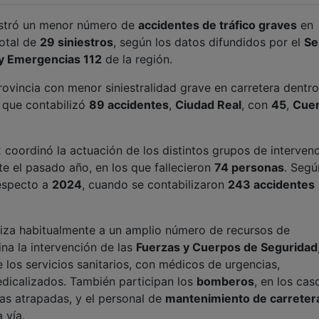
istró un menor número de
accidentes de tráfico graves
en
total de
29 siniestros
, según los datos difundidos por el
Se
 y Emergencias 112
de la región.
rovincia con menor siniestralidad grave en carretera dentro
, que contabilizó
89 accidentes
,
Ciudad Real
, con
45
,
Cue
2 coordinó la actuación de los distintos grupos de interven
e el pasado año, en los que fallecieron
74 personas
. Segú
respecto a
2024
, cuando se contabilizaron
243 accidentes
iliza habitualmente a un amplio número de recursos de
na la intervención de las
Fuerzas y Cuerpos de Seguridad
e los servicios sanitarios, con médicos de urgencias,
edicalizados. También participan los
bomberos
, en los cas
mas atrapadas, y el personal de
mantenimiento de carreter
 vía.