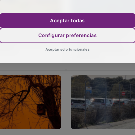
Aceptar todas
s Bomberos de
La Guardia Civil investiga
adalajara extinguen el
el fallecimiento de dos
Configurar preferencias
cendio de un vehículo en
personas en Alarilla
 CM-10
mientras practicaban
Aceptar solo funcionales
parapente