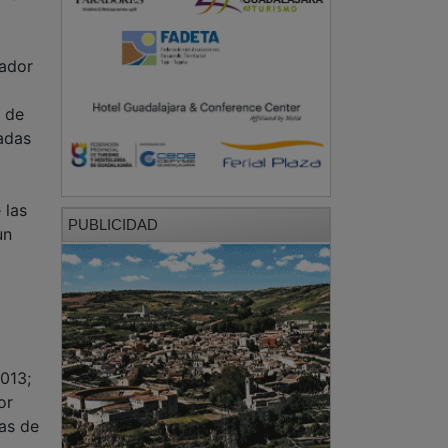
nador
a de
madas
 las
PUBLICIDAD
un
2013;
or
das de