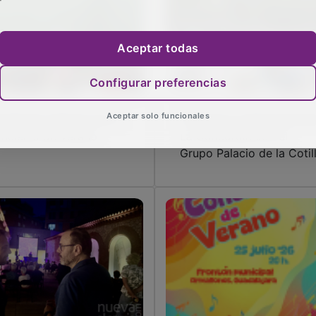
Aceptar todas
Configurar preferencias
Aceptar solo funcionales
mallones disfruta de su
El folclore tradicional lle
ncierto de Verano
La Concordia con el
Grupo Palacio de la Cotil