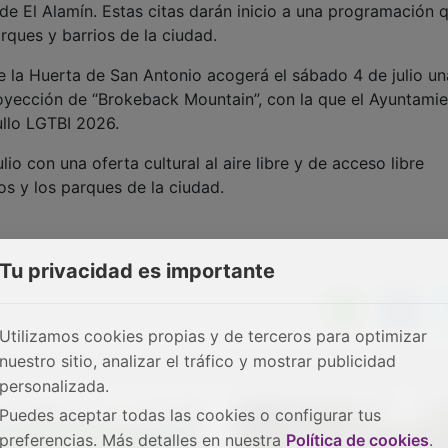
 El Alamín. Estas citas darán inicio a una programación 
rques y barrios de la ciudad.
e la Huerta de San Antonio acogerá el sábado 4 de julio un
royección de “Brokeback Mountain”, con la que el Ayuntami
ullo LGTBI 2026.
o con una oferta cultural al aire libre y de acceso libre
rios y los parques de la ciudad.
Tu privacidad es importante
Utilizamos cookies propias y de terceros para optimizar
nuestro sitio, analizar el tráfico y mostrar publicidad
personalizada.
Puedes aceptar todas las cookies o configurar tus
preferencias. Más detalles en nuestra
Política de cookies
.