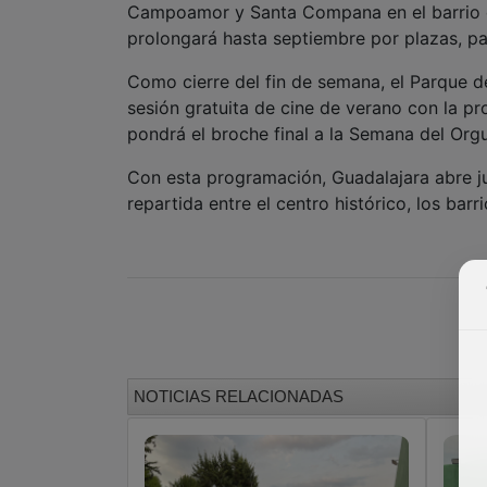
Campoamor y Santa Compana en el barrio de
prolongará hasta septiembre por plazas, pa
Como cierre del fin de semana, el Parque d
sesión gratuita de cine de verano con la p
pondrá el broche final a la Semana del Org
Con esta programación, Guadalajara abre juli
repartida entre el centro histórico, los bar
NOTICIAS RELACIONADAS