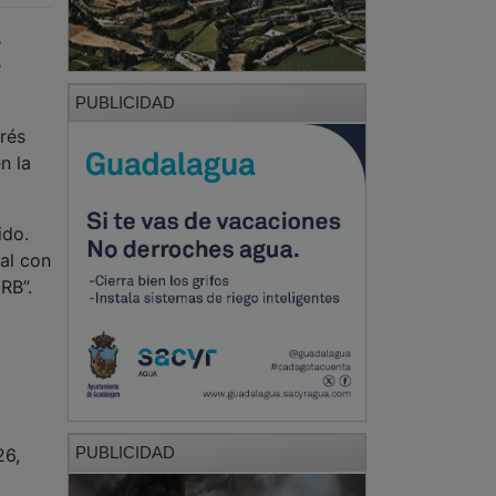
s
e
PUBLICIDAD
drés
n la
ido.
al con
ORB”.
PUBLICIDAD
26,