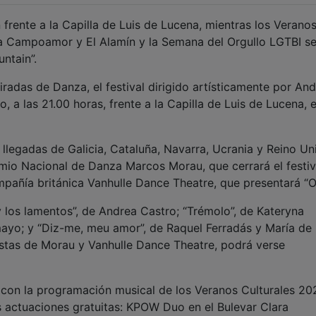
frente a la Capilla de Luis de Lucena, mientras los Verano
ara Campoamor y El Alamín y la Semana del Orgullo LGTBI s
ntain”.
Miradas de Danza, el festival dirigido artísticamente por An
, a las 21.00 horas, frente a la Capilla de Luis de Lucena, e
s llegadas de Galicia, Cataluña, Navarra, Ucrania y Reino Un
mio Nacional de Danza Marcos Morau, que cerrará el festiv
ompañía británica Vanhulle Dance Theatre, que presentará “
 los lamentos”, de Andrea Castro; “Trémolo”, de Kateryna
yo; y “Diz-me, meu amor”, de Raquel Ferradás y María de
stas de Morau y Vanhulle Dance Theatre, podrá verse
 con la programación musical de los Veranos Culturales 20
s actuaciones gratuitas: KPOW Duo en el Bulevar Clara