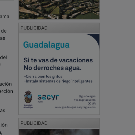
grama
PUBLICIDAD
 de
las
 del
a
ración
erción
mas
PUBLICIDAD
tión
,