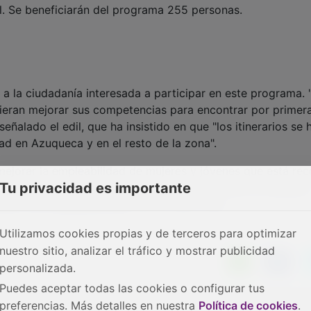
l. Se beneficiarán del programa 255 personas.
a la ciudadanía interesada a participar en este programa. 
eran mejorar sus competencias para encontrar por primer
eñalado el edil, que ha insistido en que "los itinerarios se 
ad en Azuqueca y en el resto de la zona".
ejorar la empleabilidad de mujeres y jóvenes que está re
Tu privacidad es importante
a COVID-19 que suscribieron el 1 de junio todos los grupos
iento de Azuqueca(PSOE, IU, PP, Vox y Cs).
Utilizamos cookies propias y de terceros para optimizar
nuestro sitio, analizar el tráfico y mostrar publicidad
personalizada.
Puedes aceptar todas las cookies o configurar tus
preferencias. Más detalles en nuestra
Política de cookies
.