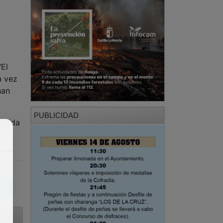
"El
a vez
han
PUBLICIDAD
cogida