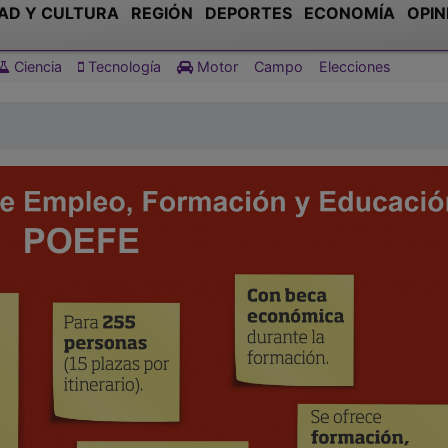
AD Y CULTURA
REGIÓN
DEPORTES
ECONOMÍA
OPIN
Ciencia
Tecnología
Motor
Campo
Elecciones