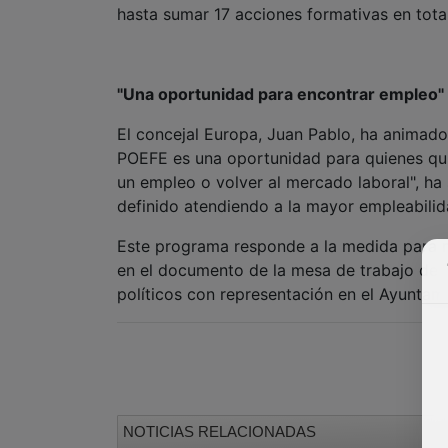
hasta sumar 17 acciones formativas en tota
"Una oportunidad para encontrar empleo"
El concejal Europa, Juan Pablo, ha animado 
POEFE es una oportunidad para quienes qui
un empleo o volver al mercado laboral", ha s
definido atendiendo a la mayor empleabilid
Este programa responde a la medida para m
en el documento de la mesa de trabajo de l
políticos con representación en el Ayuntam
NOTICIAS RELACIONADAS