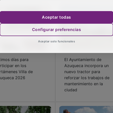
Aceptar todas
Configurar preferencias
Aceptar solo funcionales
timos días para
El Ayuntamiento de
rticipar en los
Azuqueca incorpora un
rtámenes Villa de
nuevo tractor para
uqueca 2026
reforzar los trabajos de
mantenimiento en la
ciudad