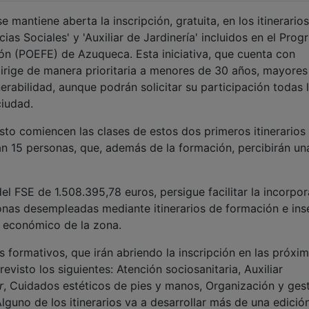
 mantiene aberta la inscripción, gratuita, en los itinerarios
ias Sociales' y 'Auxiliar de Jardinería' incluidos en el Pro
n (POEFE) de Azuqueca. Esta iniciativa, que cuenta con
dirige de manera prioritaria a menores de 30 años, mayores
erabilidad, aunque podrán solicitar su participación todas 
ciudad.
osto comiencen las clases de estos dos primeros itinerarios
án 15 personas, que, además de la formación, percibirán un
l FSE de 1.508.395,78 euros, persigue facilitar la incorpo
onas desempleadas mediante itinerarios de formación e ins
r económico de la zona.
s formativos, que irán abriendo la inscripción en las próxi
visto los siguientes: Atención sociosanitaria, Auxiliar
r
, Cuidados estéticos de pies y manos, Organización y ges
lguno de los itinerarios va a desarrollar más de una edición