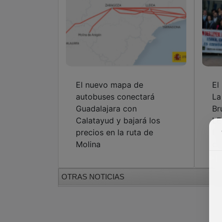
El nuevo mapa de
El
autobuses conectará
La
Guadalajara con
Br
Calatayud y bajará los
LE
precios en la ruta de
fu
Molina
co
OTRAS NOTICIAS