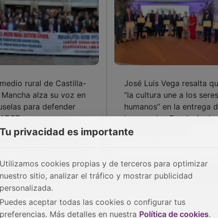
 medio rural de Castilla-
José Luis Vega resalta q
 Mancha alza su voz en
“la cultura une a los sere
uselas para defender
humanos” en la entrega 
ADER y asegurar un
los premios Provincia de
turo rural viable,
Guadalajara 2025
Tu privacidad es importante
mpetitivo y sostenible
Utilizamos cookies propias y de terceros para optimizar
nuestro sitio, analizar el tráfico y mostrar publicidad
personalizada.
Puedes aceptar todas las cookies o configurar tus
preferencias. Más detalles en nuestra
Política de cookies
.