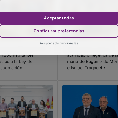
Aceptar todas
Configurar preferencias
Aceptar solo funcionales
 Alcarria Baja gana más
Illana pone en valor la
 1.800 habitantes
actividad cinegética de l
acias a la Ley de
mano de Eugenio de Mor
spoblación
e Ismael Tragacete