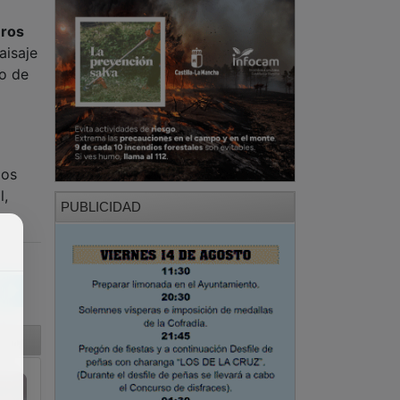
eros
aisaje
so de
ios
l,
PUBLICIDAD