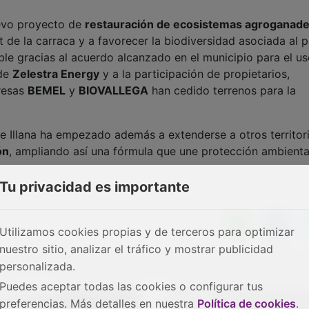
evo proyecto de
restauración de ecosistemas agroganad
at de la carraca y a favorecer la biodiversidad asociada al p
ible gracias al acuerdo alcanzado en el municipio para el u
 de
Zelestra Energy
y a la participación de propietarios,
resas
BEMEL
y
BIOVALLEGA
han cedido terrenos para la
 Illana ha empezado además a extenderse a otros territor
ón
, ampliando así una fórmula que une protección ambienta
Tu privacidad es importante
Utilizamos cookies propias y de terceros para optimizar
nuestro sitio, analizar el tráfico y mostrar publicidad
personalizada.
Puedes aceptar todas las cookies o configurar tus
preferencias. Más detalles en nuestra
Política de cookies
.