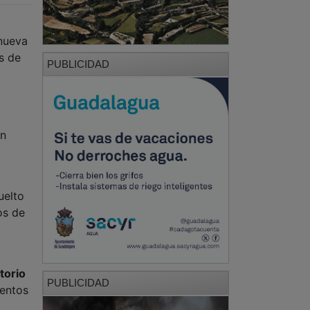
 nueva
s de
PUBLICIDAD
ón
uelto
os de
torio
PUBLICIDAD
ientos