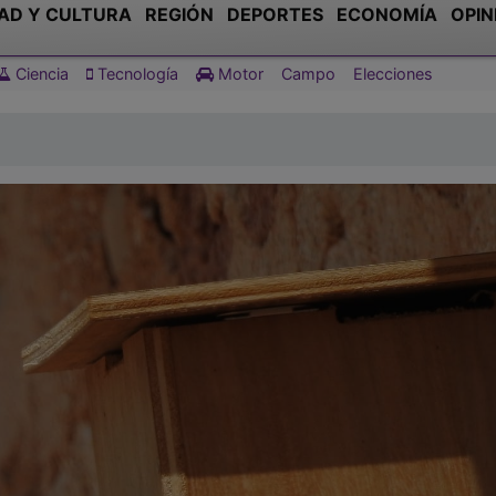
AD Y CULTURA
REGIÓN
DEPORTES
ECONOMÍA
OPIN
Ciencia
Tecnología
Motor
Campo
Elecciones