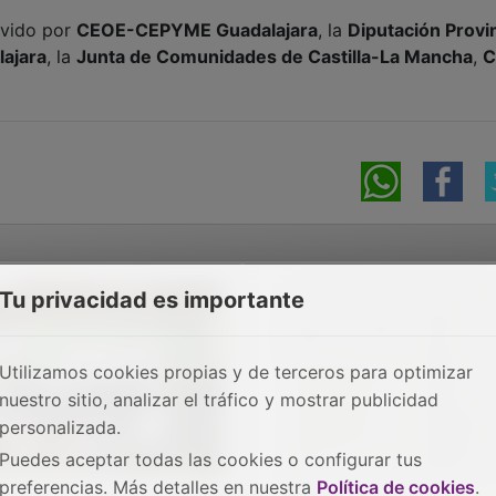
vido por
CEOE-CEPYME Guadalajara
, la
Diputación Provin
ajara
, la
Junta de Comunidades de Castilla-La Mancha
,
Tu privacidad es importante
Utilizamos cookies propias y de terceros para optimizar
nuestro sitio, analizar el tráfico y mostrar publicidad
personalizada.
Puedes aceptar todas las cookies o configurar tus
preferencias. Más detalles en nuestra
Política de cookies
.