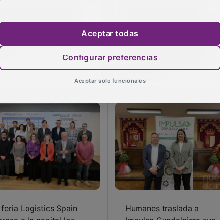
ez diseñadores de la
Impulsa Guadalajara
ovincia desfilarán en
llevará en mayo un ciclo
Aceptar todas
lina de Aragón el 10 de
de jornadas sobre
nio
inteligencia artificial a
Configurar preferencias
siete municipios de la
provincia
Aceptar solo funcionales
 feria Logistics Spain
Humanes traslada a