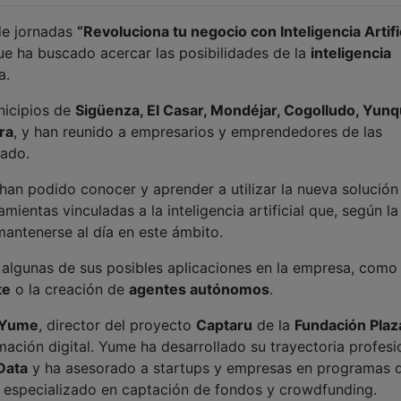
 de jornadas
“Revoluciona tu negocio con Inteligencia Artifi
 que ha buscado acercar las posibilidades de la
inteligencia
a.
nicipios de
Sigüenza, El Casar, Mondéjar, Cogolludo, Yun
ra
, y han reunido a empresarios y emprendedores de las
rado.
s han podido conocer y aprender a utilizar la nueva solución
amientas vinculadas a la inteligencia artificial que, según la
mantenerse al día en este ámbito.
algunas de sus posibles aplicaciones en la empresa, como 
te
o la creación de
agentes autónomos
.
 Yume
, director del proyecto
Captaru
de la
Fundación Plaz
ación digital. Yume ha desarrollado su trayectoria profesi
Data
y ha asesorado a startups y empresas en programas 
r especializado en captación de fondos y crowdfunding.