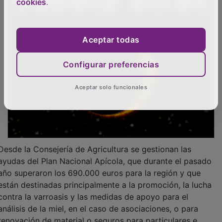
cookies
.
Aceptar todas
Configurar preferencias
Aceptar solo funcionales
Desde la Consejería de Agricultura se gestionan las
ayudas del Plan Nacional Apícola, que durante el pasado
año superaron los 690.000 euros para la región y que
están destinadas principalmente a la promoción, la lucha
contra la varroasis y las medidas de apoyo para el
análisis de la miel, en el caso de asociaciones, o para
renovación de material o seguros para particulares e