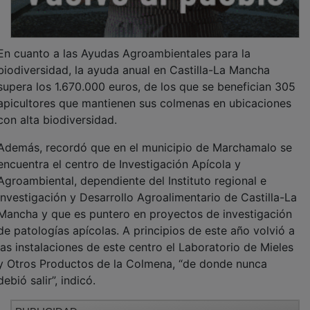
En cuanto a las Ayudas Agroambientales para la
biodiversidad, la ayuda anual en Castilla-La Mancha
supera los 1.670.000 euros, de los que se benefician 305
apicultores que mantienen sus colmenas en ubicaciones
con alta biodiversidad.
Además, recordó que en el municipio de Marchamalo se
encuentra el centro de Investigación Apícola y
Agroambiental, dependiente del Instituto regional e
Investigación y Desarrollo Agroalimentario de Castilla-La
Mancha y que es puntero en proyectos de investigación
de patologías apícolas. A principios de este año volvió a
las instalaciones de este centro el Laboratorio de Mieles
y Otros Productos de la Colmena, “de donde nunca
debió salir”, indicó.
PUBLICIDAD