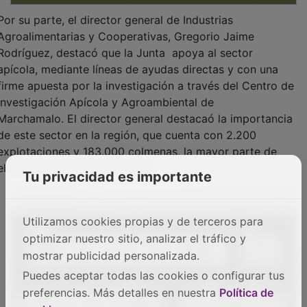
Por su parte, el director general de Industrias
Agroalimentarias y Cooperativas, Gregorio Jaime
Rodríguez, destacó que la Junta apoya al sector
apícola, mediante líneas de ayudas directas y con una
firme apuesta por la investigación a través del Centro de
Investigación Apícola y Agroambiental de
Marchamalo. El director general destacaó la importancia
de este sector en la región, que cuenta con 2.200
explotaciones y 183.000 colmenas, la mayor parte de
ellas en Guadalajara y Cuenca.
Tu privacidad es importante
PUBLICIDAD
Utilizamos cookies propias y de terceros para
optimizar nuestro sitio, analizar el tráfico y
mostrar publicidad personalizada.
Puedes aceptar todas las cookies o configurar tus
preferencias. Más detalles en nuestra
Política de