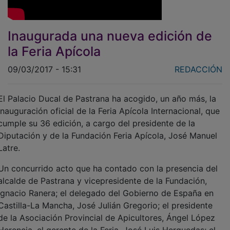
Inaugurada una nueva edición de
la Feria Apícola
09/03/2017 - 15:31
REDACCIÓN
El Palacio Ducal de Pastrana ha acogido, un año más, la
inauguración oficial de la Feria Apícola Internacional, que
cumple su 36 edición, a cargo del presidente de la
Diputación y de la Fundación Feria Apícola, José Manuel
Latre.
Un concurrido acto que ha contado con la presencia del
alcalde de Pastrana y vicepresidente de la Fundación,
Ignacio Ranera; el delegado del Gobierno de España en
Castilla-La Mancha, José Julián Gregorio; el presidente
de la Asociación Provincial de Apicultores, Ángel López
Herencia, el gerente de la Feria, José Luis Herguedas; el