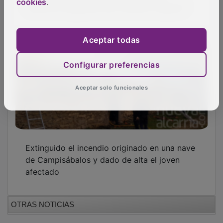
“edificios singulares del románico hispano”
cookies
.
Aceptar todas
Configurar preferencias
Aceptar solo funcionales
Extinguido el incendio originado en una nave
de Campisábalos y dado de alta el joven
afectado
OTRAS NOTICIAS