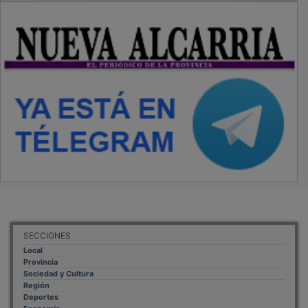
SECCIONES
Local
Provincia
Sociedad y Cultura
Región
Deportes
Economía
Opinión