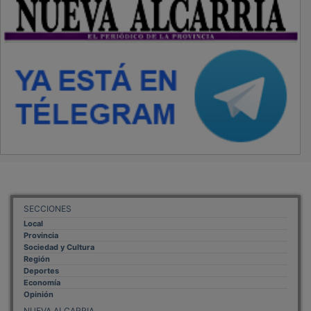
SECCIONES
Local
Provincia
Sociedad y Cultura
Región
Deportes
Economía
Opinión
NUEVA ALCARRIA