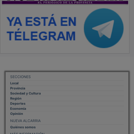
SECCIONES
Local
Provincia
Sociedad y Cultura
Región
Deportes
Economía
Opinión
NUEVA ALCARRIA
Quiénes somos
MÁS INFORMACIÓN