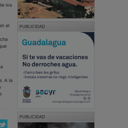
de los
en el
PUBLICIDAD
rcha
que
la
. A la
o
l
PUBLICIDAD