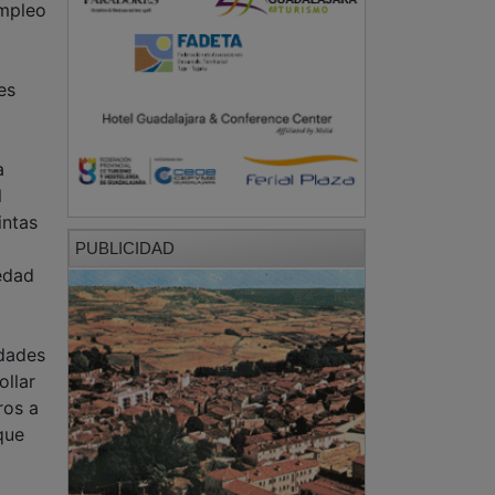
Empleo
es
a
l
intas
PUBLICIDAD
edad
idades
ollar
ros a
que