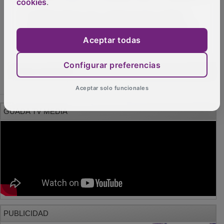
cookies
.
El PSOE afirma que “mientras Paco Núñez
habla de bajada de impuestos, Guarinos los
sube todos” en Guadalajara
Aceptar todas
OTRAS NOTICIAS
Configurar preferencias
Aceptar solo funcionales
GUADA TV MEDIA
PUBLICIDAD