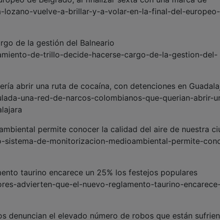
a-lozano-vuelve-a-brillar-y-a-volar-en-la-final-del-europeo
rgo de la gestión del Balneario
tamiento-de-trillo-decide-hacerse-cargo-de-la-gestion-del-
ría abrir una ruta de cocaína, con detenciones en Guadala
iculada-una-red-de-narcos-colombianos-que-querian-abrir-u
lajara
mbiental permite conocer la calidad del aire de nuestra c
vo-sistema-de-monitorizacion-medioambiental-permite-con
mento taurino encarece un 25% los festejos populares
stores-advierten-que-el-nuevo-reglamento-taurino-encarece
nos denuncian el elevado número de robos que están sufrie