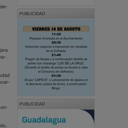
-de-
PUBLICIDAD
jara
na-
iudad
ocer-
PUBLICIDAD
-un-
ndo.