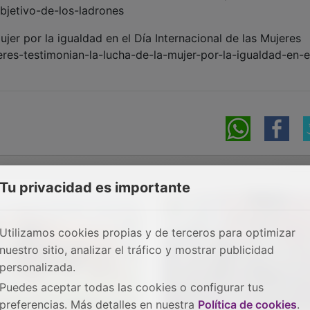
objetivo-de-los-ladrones
ujer por la igualdad en el Día Internacional de las Mujeres
eres-testimonian-la-lucha-de-la-mujer-por-la-igualdad-en-e
Tu privacidad es importante
Utilizamos cookies propias y de terceros para optimizar
nuestro sitio, analizar el tráfico y mostrar publicidad
personalizada.
Puedes aceptar todas las cookies o configurar tus
preferencias. Más detalles en nuestra
Política de cookies
.