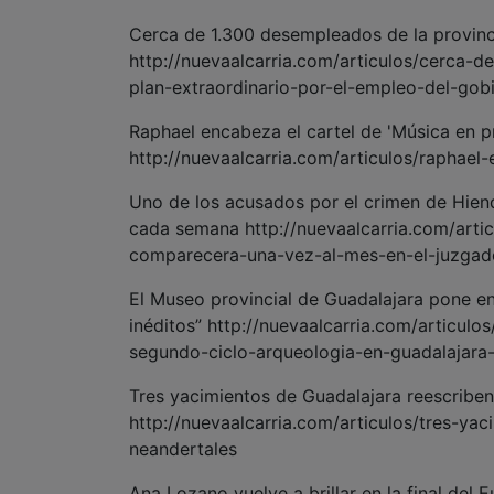
Cerca de 1.300 desempleados de la provincia
http://nuevaalcarria.com/articulos/cerca-d
plan-extraordinario-por-el-empleo-del-gob
Raphael encabeza el cartel de 'Música en p
http://nuevaalcarria.com/articulos/raphae
Uno de los acusados por el crimen de Hien
cada semana http://nuevaalcarria.com/arti
comparecera-una-vez-al-mes-en-el-juzga
El Museo provincial de Guadalajara pone en
inéditos” http://nuevaalcarria.com/articul
segundo-ciclo-arqueologia-en-guadalajara-
Tres yacimientos de Guadalajara reescriben 
http://nuevaalcarria.com/articulos/tres-yac
neandertales
Ana Lozano vuelve a brillar en la final del 