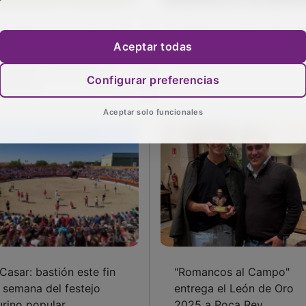
 espectacular toro para
Sánchez Vara: 25 años d
Aceptar todas
 quinto aniversario de la
alternativa. Valor y verda
ociación Taurina de
ndéjar
Configurar preferencias
Aceptar solo funcionales
 Casar: bastión este fin
"Romancos al Campo"
 semana del festejo
entrega el León de Oro
urino popular
2025 a Roca Rey