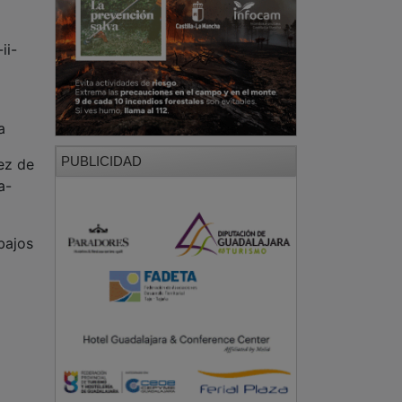
ii-
a
PUBLICIDAD
ez de
a-
bajos