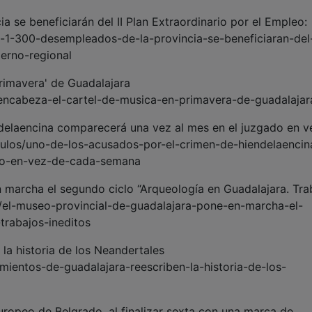
 se beneficiarán del II Plan Extraordinario por el Empleo:
e-1-300-desempleados-de-la-provincia-se-beneficiaran-del-
ierno-regional
rimavera' de Guadalajara
l-encabeza-el-cartel-de-musica-en-primavera-de-guadalajar
delaencina comparecerá una vez al mes en el juzgado en v
culos/uno-de-los-acusados-por-el-crimen-de-hiendelaencin
do-en-vez-de-cada-semana
 marcha el segundo ciclo “Arqueología en Guadalajara. Tra
os/el-museo-provincial-de-guadalajara-pone-en-marcha-el-
trabajos-ineditos
la historia de los Neandertales
imientos-de-guadalajara-reescriben-la-historia-de-los-
Europeo de Belgrado, al finalizar sexta con una marca de