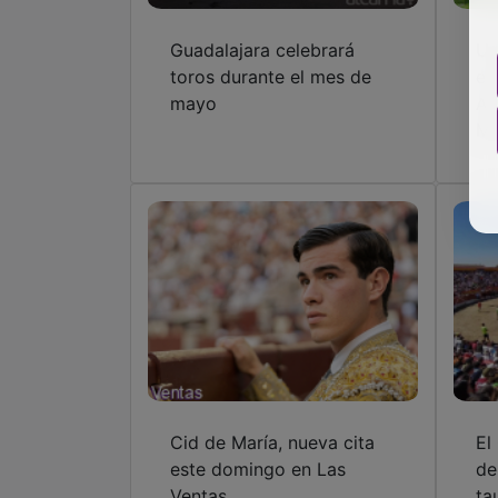
Guadalajara celebrará
Un
toros durante el mes de
el
mayo
As
Mo
Cid de María, nueva cita
El
este domingo en Las
de
Ventas
ta