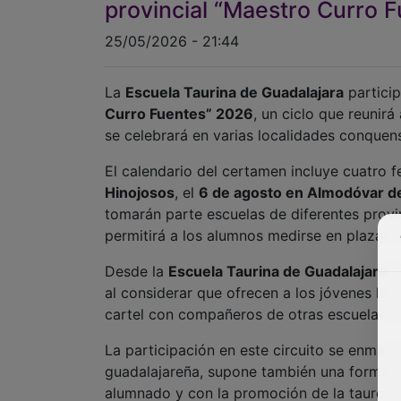
provincial “Maestro Curro 
25/05/2026 - 21:44
La
Escuela Taurina de Guadalajara
particip
Curro Fuentes” 2026
, un ciclo que reunir
se celebrará en varias localidades conque
El calendario del certamen incluye cuatro f
Hinojosos
, el
6 de agosto en Almodóvar de
tomarán parte escuelas de diferentes provin
permitirá a los alumnos medirse en plazas 
Desde la
Escuela Taurina de Guadalajara
se
al considerar que ofrecen a los jóvenes la p
cartel con compañeros de otras escuelas y 
La participación en este circuito se enmarca
guadalajareña, supone también una forma d
alumnado y con la promoción de la tauroma