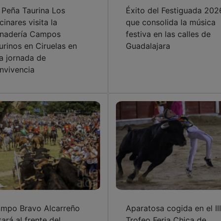
 Peña Taurina Los
Éxito del Festiguada 202
cinares visita la
que consolida la música
nadería Campos
festiva en las calles de
urinos en Ciruelas en
Guadalajara
a jornada de
nvivencia
mpo Bravo Alcarreño
Aparatosa cogida en el III
tará al frente del
Trofeo Feria Chica de