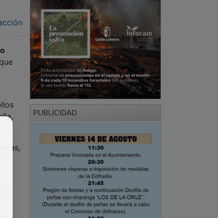
acción
ro
 que
ellos
PUBLICIDAD
eña,
tivas,
ir
.
ela