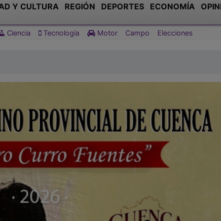
AD Y CULTURA
REGIÓN
DEPORTES
ECONOMÍA
OPIN
Ciencia
Tecnología
Motor
Campo
Elecciones