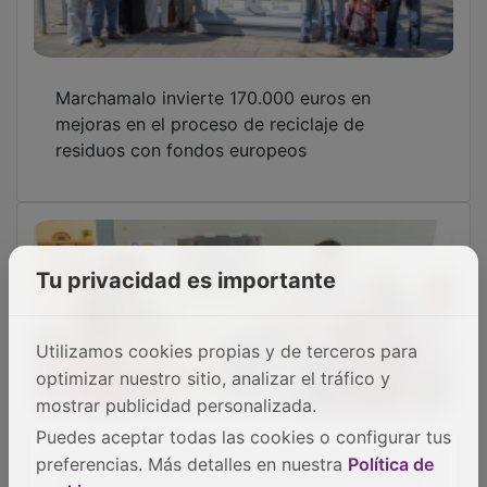
Marchamalo invierte 170.000 euros en
mejoras en el proceso de reciclaje de
residuos con fondos europeos
Tu privacidad es importante
Utilizamos cookies propias y de terceros para
optimizar nuestro sitio, analizar el tráfico y
mostrar publicidad personalizada.
Puedes aceptar todas las cookies o configurar tus
preferencias. Más detalles en nuestra
Política de
Castilla-La Mancha alcanza los 70 centros de