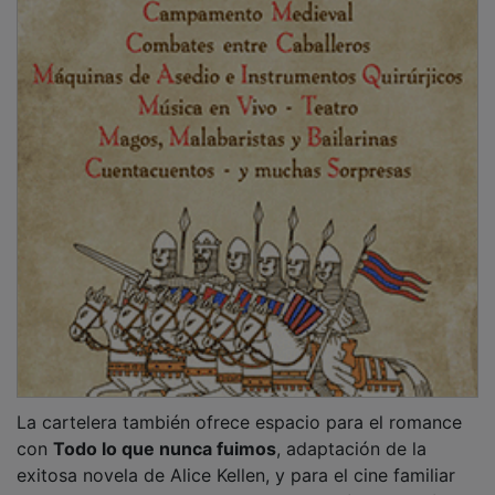
con producciones como
Fleak
,
Las ovejas detectives
,
La familia Benetón 2
o
Super Mario Galaxy: La
película
.
PUBLICIDAD