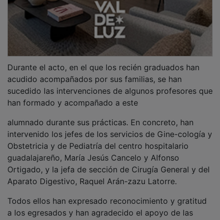
a los egresados y han agradecido el apoyo de las
familias durante su formación universitaria, además de
insistir en la calidad humana que caracteriza la
profesión médica y el compromiso con la docencia y
la formación continua.
Por otra parte, ha tomado la palabra Wenzhong Sun,
residente de quinto año de la especialidad de Cirugía
General del Hospital de Guadalajara y antiguo alumno
de la UAH, quien ha expuesto consejos para abordar
la preparación del MIR y las etapas a las que harán
frente los recién gra-duados a partir de ahora.
También se han sucedido las intervenciones del
delegado y el subde-legado de este grupo de
alumnos, Andrés Xabier Cancela y Diego Guilhot.
PUBLICIDAD