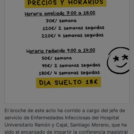
sido el encargado de impartir la conferencia magistral
‘El médico enfermo’, finalizando con la clausura por
parte del decano de la Facultad de Medicina de la
UAH, Gabriel de Arriba. El doctor De Arriba ha
destacado que la medicina es “una profesión
apasionante que tiene como objetivo ayudar y curar a
los pacientes” y que en el futuro “los nuevos
profesionales deberán tener siempre presente que
estamos tra-tando no sólo enfermedades sino también
a personas con sus circunstancias personales, psico-
lógicas y sociales únicas”.
PUBLICIDAD