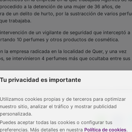
procedido a la detención de una mujer de 36 años, de
a de un delito de hurto, por la sustracción de varios perf
que trabajaba.
 intervención de un vigilante de seguridad que interceptó a 
portando 10 perfumes y otros productos de cosmética.
en la empresa radicada en la localidad de Quer, y una vez
os, se intervinieron 4 perfumes más que ocultaba entre sus
sciende a unos 1.000 euros.
Tu privacidad es importante
ama Coopera cuyo objetivo es potenciar el apoyo operativ
a en beneficio de la Seguridad Ciudadana.
Utilizamos cookies propias y de terceros para optimizar
nuestro sitio, analizar el tráfico y mostrar publicidad
personalizada.
Puedes aceptar todas las cookies o configurar tus
preferencias. Más detalles en nuestra
Política de cookies
.