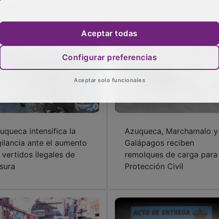
Aceptar todas
Configurar preferencias
Aceptar solo funcionales
uqueca intensifica la
Azuqueca, Marchamalo y
gilancia ante el aumento
Galápagos reciben
 vertidos ilegales de
remolques de carga para
sura
Protección Civil