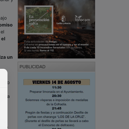
bajo
romiso
el
 el
iza un
PUBLICIDAD
 acto
órica
 la
nas
”,