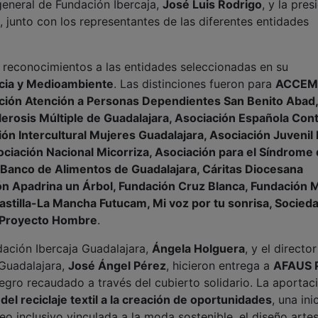
 general de Fundación Ibercaja,
José Luis Rodrigo
, y la pres
, junto con los representantes de las diferentes entidades
ó reconocimientos a las entidades seleccionadas en su
ncia y Medioambiente
. Las distinciones fueron para
ACCEM
ión Atención a Personas Dependientes San Benito Abad,
rosis Múltiple de Guadalajara, Asociación Española Cont
n Intercultural Mujeres Guadalajara, Asociación Juvenil
ciación Nacional Micorriza, Asociación para el Síndrome
 Banco de Alimentos de Guadalajara, Cáritas Diocesana
ón Apadrina un Árbol, Fundación Cruz Blanca, Fundación 
stilla-La Mancha Futucam, Mi voz por tu sonrisa, Socied
s Proyecto Hombre
.
dación Ibercaja Guadalajara,
Ángela Holguera
, y el director
y Guadalajara,
José Ángel Pérez
, hicieron entrega a
AFAUS 
egro recaudado a través del cubierto solidario. La aportac
 del reciclaje textil a la creación de oportunidades
, una ini
o inclusivo vinculada a la moda sostenible, el diseño arte