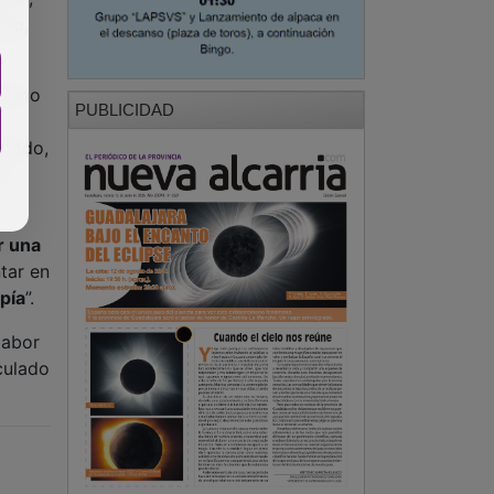
rzo,
 como
PUBLICIDAD
oyado,
n
r una
tar en
pía
”.
labor
culado