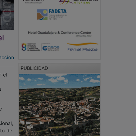
el
acción
PUBLICIDAD
n el
o
e
ional,
nto de