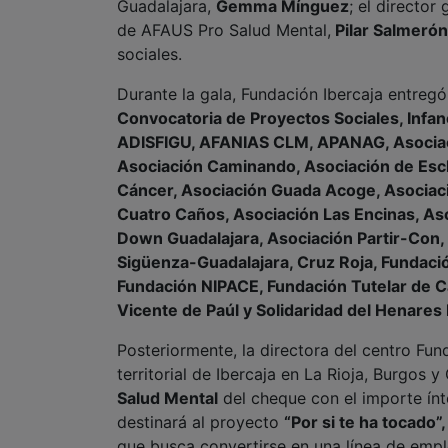
Guadalajara,
Gemma Mínguez
; el director
de AFAUS Pro Salud Mental,
Pilar Salmerón
sociales.
Durante la gala, Fundación Ibercaja entreg
Convocatoria de Proyectos Sociales, Infa
ADISFIGU, AFANIAS CLM, APANAG, Asociac
Asociación Caminando, Asociación de Escle
Cáncer, Asociación Guada Acoge, Asociació
Cuatro Caños, Asociación Las Encinas, Aso
Down Guadalajara, Asociación Partir-Con,
Sigüenza-Guadalajara, Cruz Roja, Fundaci
Fundación NIPACE, Fundación Tutelar de Ca
Vicente de Paúl y Solidaridad del Henare
Posteriormente, la directora del centro Fun
territorial de Ibercaja en La Rioja, Burgos 
Salud Mental
del cheque con el importe ínt
destinará al proyecto
“Por si te ha tocado”,
que busca convertirse en una línea de emple