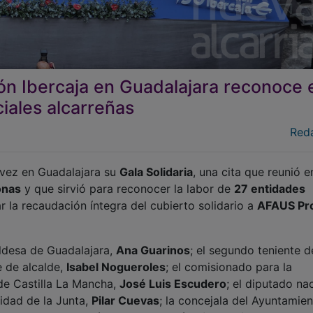
ión Ibercaja en Guadalajara reconoce 
ciales alcarreñas
Red
 vez en Guadalajara su
Gala Solidaria
, una cita que reunió e
onas
y que sirvió para reconocer la labor de
27 entidades
r la recaudación íntegra del cubierto solidario a
AFAUS Pr
aldesa de Guadalajara,
Ana Guarinos
; el segundo teniente d
e de alcalde,
Isabel Nogueroles
; el comisionado para la
de Castilla La Mancha,
José Luis Escudero
; el diputado nac
nidad de la Junta,
Pilar Cuevas
; la concejala del Ayuntamie