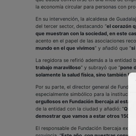
la economía circular para personas con pr
En su intervención, la alcaldesa de Guadala
del tercer sector, destacando “
el corazón q
que muestran con la sociedad, en este cas
acento en el papel de las asociaciones reco
mundo en el que vivimos
” y añadió que “
si
La regidora se refirió además a la entidad b
trabajo maravilloso
” y subrayó que “
pone d
solamente la salud física, sino también la 
Por su parte, el director general de Fundac
especialmente simbólico para la institución.
orgullosos en Fundación Ibercaja al estar 
de la entidad con la ciudad y añadió: “
Quere
demostrar que vamos a estar otros 150 
El responsable de Fundación Ibercaja explic
provincia. “
Este año, con nuestras convoc