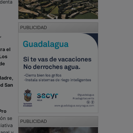
identa
PUBLICIDAD
,
ra el
 Los
 de
Madre,
ad San
Pro
ión se
PUBLICIDAD
ciativa
sanal y