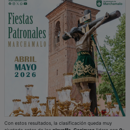
Con estos resultados, la clasificación queda muy
ajustada antes de los
playoffs
.
Caciques
lidera con
9-