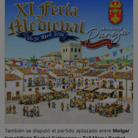
También se disputó el partido aplazado entre
Molgar
Inmobiliaria Basket Galápagos
y
Tell Mama Basket