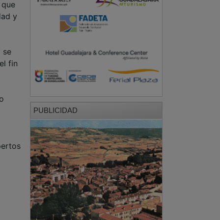
, que
dad y
 se
l fin
no
PUBLICIDAD
pertos