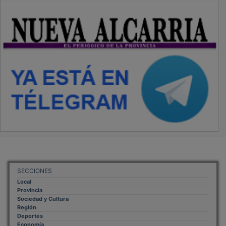
SECCIONES
Local
Provincia
Sociedad y Cultura
Región
Deportes
Economía
Opinión