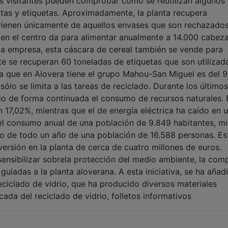
los visitantes pueden comprobar cómo se reutilizan algunos
atas y etiquetas. Aproximadamente, la planta recupera
ovienen únicamente de aquellos envases que son rechazado
 en el centro da para alimentar anualmente a 14.000 cabez
la empresa, esta cáscara de cereal también se vende para
e se recuperan 60 toneladas de etiquetas que son utilizad
nta que en Alovera tiene el grupo Mahou-San Miguel es del 
lo se limita a las tareas de reciclado. Durante los últimos
ido de forma continuada el consumo de recursos naturales. 
17,02%, mientras que el de energía eléctrica ha caído en 
el consumo anual de una población de 9.849 habitantes, mi
mo de todo un año de una población de 16.588 personas. Es
versión en la planta de cerca de cuatro millones de euros.
sensibilizar sobrela protección del medio ambiente, la com
guiadas a la planta aloverana. A esta iniciativa, se ha añad
eciclado de vidrio, que ha producido diversos materiales
ada del reciclado de vidrio, folletos informativos