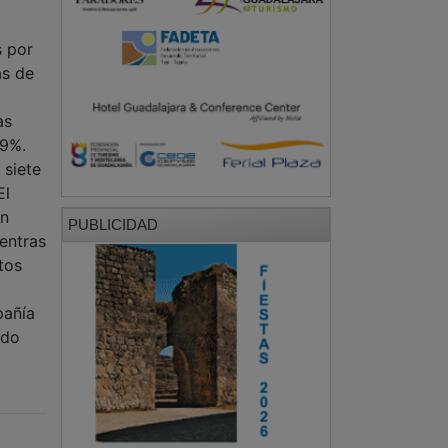
s por
as de
as
99%.
 siete
El
un
PUBLICIDAD
entras
tos
pañía
ido