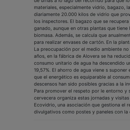
de urnas a lo lago del recorrido para que 
materiales, especialmente vidrio, bagazo, l
diariamente 20.000 kilos de vidrio que pr
los inspectores. El bagazo que se recupera
ganado, aunque en otras plantas que tiene 
biomasa. Además, se calcula que anualment
para realizar envases de cartón. En la pla
La preocupación por el medio ambiente no só
años, en la fábrica de Alovera se ha reduc
consumo unitario de agua ha descendido un 
19,57%. El ahorro de agua viene s suponer 
que el energético es equiparable al consu
descensos han sido posibles gracias a la in
Para promover el respeto por le entorno y 
cervecera organiza estas jornadas y visitas 
Ecovidrio, una asociación que gestiona el r
divulgativos como postes y paneles con la c