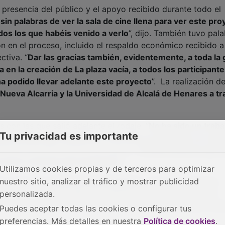
 presencia del público y el apoyo recibido durante todo el
in palabras de ver la sala de cine llena para ver este pro
dos los que habéis venido a verlo
”, dijo. También tuvo pal
n en el proceso, incluido el respaldo económico recibido a
ctiva. “
Dar las gracias también, evidentemente, a toda la
en la creación de La plaza vacía, a todos los participante
a podido llevar adelante este proyecto
”. La realización de
Nueva Alcarria y la Universidad de Alcalá de Henares a t
s con las que salió adelante el rodaje. “
No ha sido un traba
Tu privacidad es importante
 poco tiempo que teníamos y creo que el resultado va a me
indicó la perseverancia del equipo: “
Al final tenemos que 
con los recursos que tengamos
”.
Utilizamos cookies propias y de terceros para optimizar
nuestro sitio, analizar el tráfico y mostrar publicidad
eros días de la
Guerra Civil española
y sigue a una familia
personalizada.
r de la violencia. Más que centrarse en el gran conflicto
la vivencia íntima de esa huida y en las consecuencias hum
Puedes aceptar todas las cookies o configurar tus
preferencias. Más detalles en nuestra
Política de cookies
.