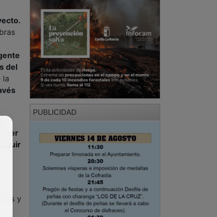
yecto.
abras
 gente
s del
 la
ravés
PUBLICIDAD
jo
recer
seguir
anas y