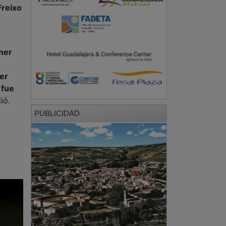
Freixo
ner
er
 fue
ió.
PUBLICIDAD
s