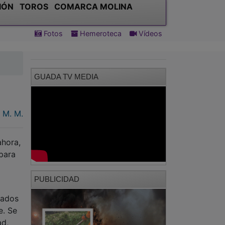
IÓN
TOROS
COMARCA MOLINA
Fotos
Hemeroteca
Vídeos
GUADA TV MEDIA
M. M.
ahora,
para
PUBLICIDAD
zados
e. Se
ad,