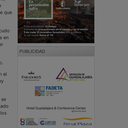
e
te que
scudo
te en
er
PUBLICIDAD
o.
n el
ey
 se
cado
los