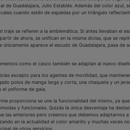
cal de Guadalajara, Julio Establés. Además del color azul, s
 locales cuando estén de espaldas por un triángulo reflectan
traje se refieren a la emblemática. Si antes llevaban el e
 partir de ahora, se unifican en la misma divisa, que se repi
 únicamente aparece el escudo de Guadalajara, pasa de s
lementos como el casco también se adaptan al nuevo diseñ
icías excepto para los agentes de movilidad, que mantiene
regado polos de manga larga y corta, una chaqueta y un jers
 el uniforme de gala.
rme proporciona se une la funcionalidad del mismo, ya que
ómodas y funcionales. Quizás la única desventaja ha desta
que las anteriores pero creemos que debemos adaptarnos a 
izando en la actualidad el color amarillo y muchas veces no
ipal de otros servicios.