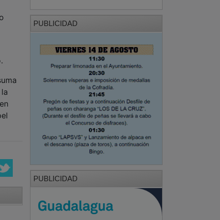
co
PUBLICIDAD
.
 suma
 la
 en
pel
PUBLICIDAD