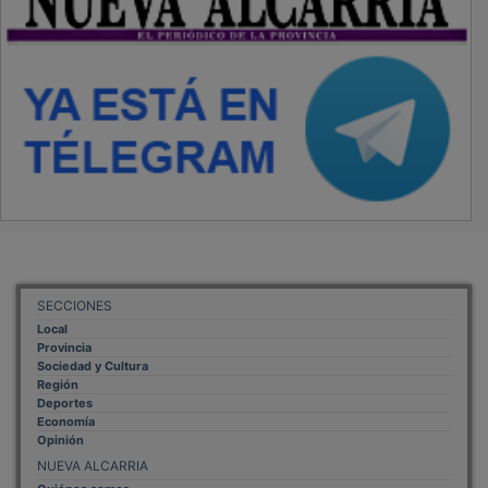
SECCIONES
Local
Provincia
Sociedad y Cultura
Región
Deportes
Economía
Opinión
NUEVA ALCARRIA