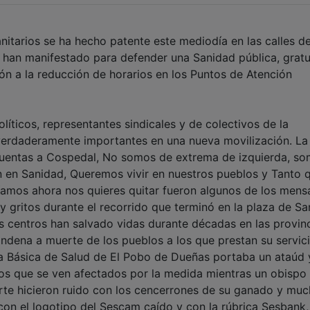
anitarios se ha hecho patente este mediodía en las calles d
han manifestado para defender una Sanidad pública, gratu
ción a la reducción de horarios en los Puntos de Atención
líticos, representantes sindicales y de colectivos de la
verdaderamente importantes en una nueva movilización. La 
 cuentas a Cospedal, No somos de extrema de izquierda, s
n en Sanidad, Queremos vivir en nuestros pueblos y Tanto 
íamos ahora nos quieres quitar fueron algunos de los mens
y gritos durante el recorrido que terminó en la plaza de Sa
 centros han salvado vidas durante décadas en las provinc
ondena a muerte de los pueblos a los que prestan su servici
a Básica de Salud de El Pobo de Dueñas portaba un ataúd 
s que se ven afectados por la medida mientras un obispo 
orte hicieron ruido con los cencerrones de su ganado y mu
on el logotipo del Sescam caído y con la rúbrica Sesbank,