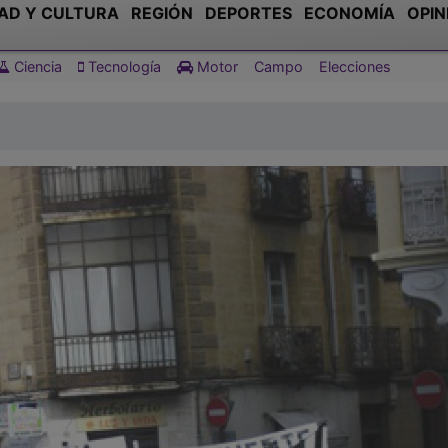
AD Y CULTURA
REGIÓN
DEPORTES
ECONOMÍA
OPIN
Ciencia
Tecnología
Motor
Campo
Elecciones