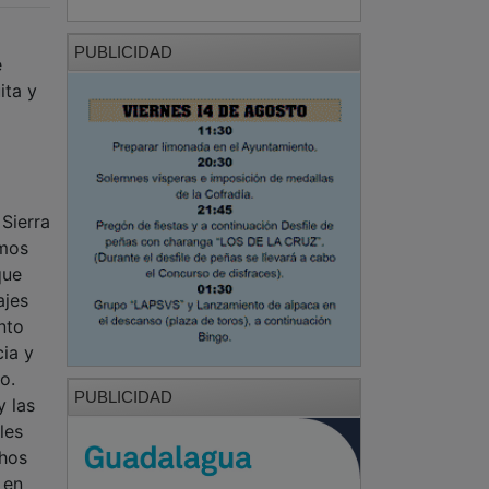
PUBLICIDAD
e
ita y
Sierra
omos
que
ajes
nto
ia y
o.
PUBLICIDAD
y las
les
chos
 en