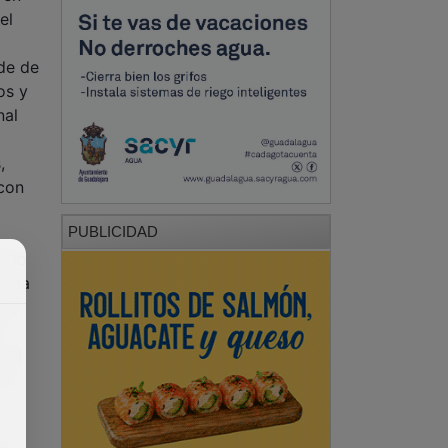
el
de de
os y
nal
a
,
 con
PUBLICIDAD
a lo
 una
nas
 el
sí