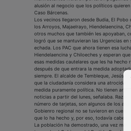
alusión al negocio que los políticos quiere
Caso Bárcenas.
Los vecinos llegaron desde Budia, El Pobo
los Arroyos, Majaelrayo, Hiendelaencina, C
otros muchos que también les apoyaban, co
logró que se mantuvieran las Urgencias en 
echada. Los PAC que ahora tienen esa luch
Hiendelaencina y Chiloeches y esperan que la
esas medidas cautelares que les ha hecho re
después de que entrara la medida adoptada
siempre. El alcalde de Tembleque, Jesús Fe
que la ciudadanía considera una atrocidad
medida puramente política. No tienen argu
noticias a partir del lunes, señalaba. Razon
número de tarjetas, son algunos de los arg
Gobienro regional no se tuvieron en cuent
que lo ha hecho y, por eso, todavía cabe un
La población ha demostrado, una vez más, 