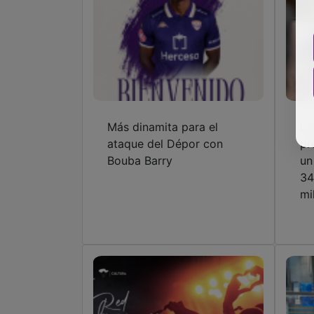
Más dinamita para el
La
ataque del Dépor con
pr
Bouba Barry
un
34
mi