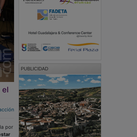
PUBLICIDAD
 el
acción
da por
estar