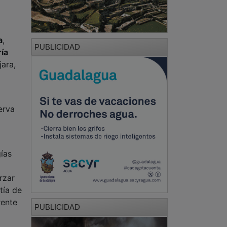
a
,
PUBLICIDAD
ía
ara,
erva
gías
rzar
tía de
rente
PUBLICIDAD