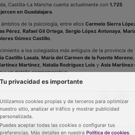
ada, Castilla-La Mancha cuenta actualmente con
1.725
jercen en Guadalajara
.
 ámbitos de la psicología, entre ellos
Carmelo Sierra Lópe
as Pérez
,
Rafael Gil Ortega
,
Sergio López Antonaya
,
Marí
olores Gómez Castillo
.
imiento a los colegiados más antiguos de la provincia de
a Castillo Lasala
,
María del Carmen de la Fuente Moreno
artínez Martínez
,
Natalia Rodríguez Lois
y
Asis Martínez
ma y un detalle conmemorativo.
Tu privacidad es importante
Utilizamos cookies propias y de terceros para optimizar
nuestro sitio, analizar el tráfico y mostrar publicidad
personalizada.
Puedes aceptar todas las cookies o configurar tus
preferencias. Más detalles en nuestra
Política de cookies
.