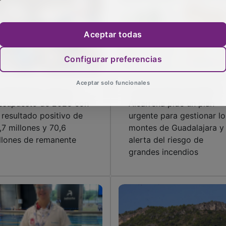
Aceptar todas
Configurar preferencias
Aceptar solo funcionales
 Diputación cerró el
La Asociación Forestal
esupuesto de 2025 con
Alcarreña pide un plan
 resultado positivo de
urgente para gestionar lo
,7 millones y 70,6
montes de Guadalajara y
llones de remanente
alerta del riesgo de
grandes incendios