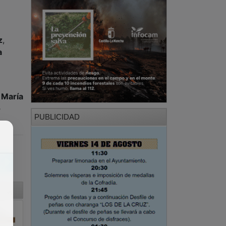
z
,
a
,
María
-
PUBLICIDAD