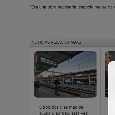
NOTICIAS RELACIONADAS
Otros dos días más de
La
suplicio en tren, esta vez
Mu
en la línea de cercanías C-
un
8b entre Guadalajara y
Cercedilla