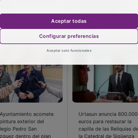
Madrid
Aceptar todas
Configurar preferencias
Aceptar solo funcionales
 Ayuntamiento acomete
Urtasun anuncia 800.000
 pintura exterior del
euros para restaurar la
legio Pedro San
capilla de las Reliquias d
zquez dentro del plan
la Catedral de Sigüenza
 mejora de los colegios
blicos