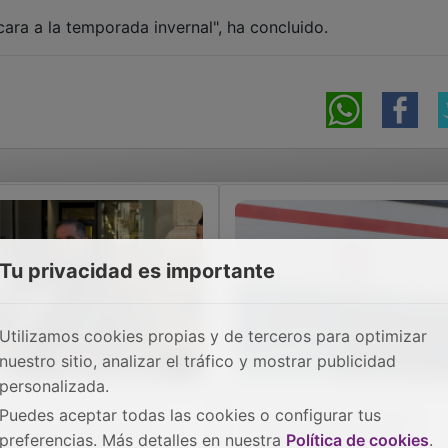
Tu privacidad es importante
Utilizamos cookies propias y de terceros para optimizar
s obras del talud del
Las obras en Atocha
nuestro sitio, analizar el tráfico y mostrar publicidad
ltiusos comenzarán en
obligan a cambiar el
personalizada.
 mes
recorrido y reducir
frecuencias en el
Puedes aceptar todas las cookies o configurar tus
Cercanías Guadalajara-
preferencias. Más detalles en nuestra
Política de cookies
.