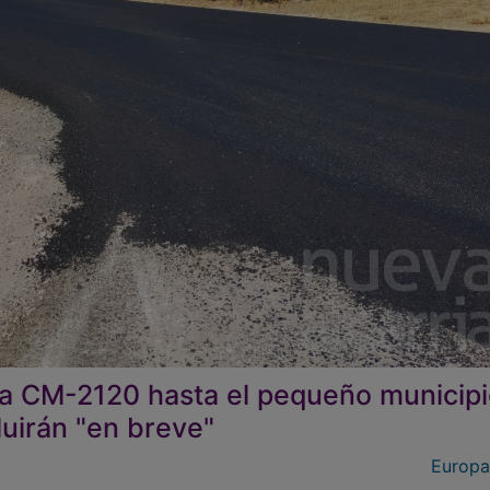
a CM-2120 hasta el pequeño municip
uirán "en breve"
Europa
rte de los vecinos de Olmeda de Cobeta y otros pueblos 
0, que enlaza con el acceso a este pequeño municipio de l