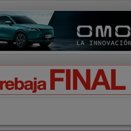
AD Y CULTURA
REGIÓN
DEPORTES
ECONOMÍA
OPIN
Ciencia
Tecnología
Motor
Campo
Elecciones