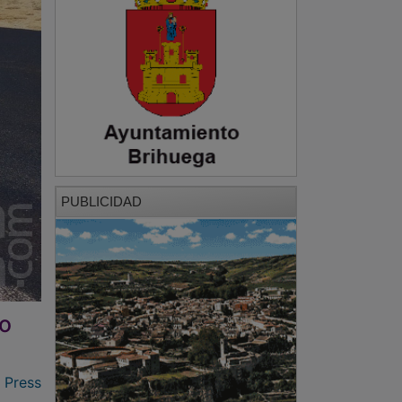
PUBLICIDAD
io
 Press
de la
a