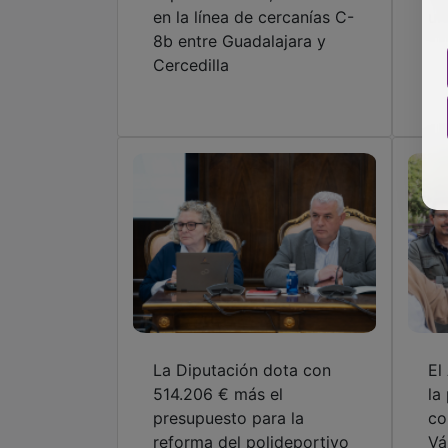
La Diputación dota con
El
514.206 € más el
la
presupuesto para la
co
reforma del polideportivo
Vá
San José
de
pú