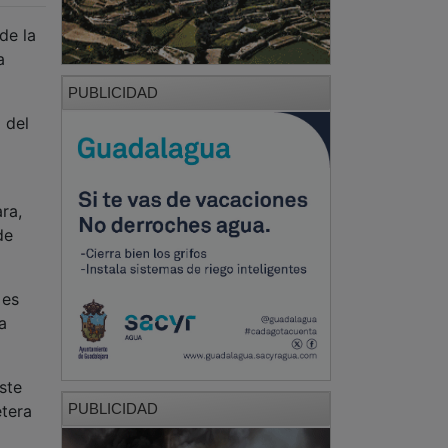
PUBLICIDAD
 del
ra,
de
 es
a
ste
PUBLICIDAD
etera