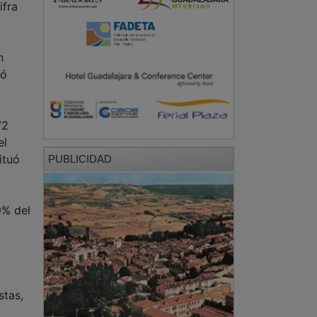
ifra
n
ió
72
el
ituó
PUBLICIDAD
9% del
stas,