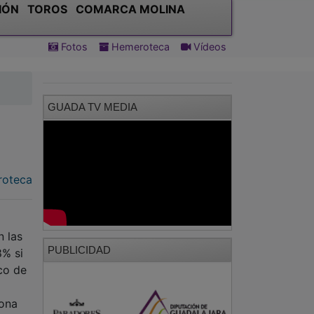
IÓN
TOROS
COMARCA MOLINA
Fotos
Hemeroteca
Vídeos
GUADA TV MEDIA
oteca
n las
PUBLICIDAD
8% si
co de
zona