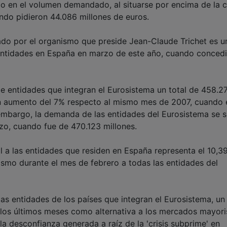
 en el volumen demandado, al situarse por encima de la c
ando pidieron 44.086 millones de euros.
ado por el organismo que preside Jean-Claude Trichet es u
s entidades en España en marzo de este año, cuando conced
de entidades que integran el Eurosistema un total de 458.2
 un aumento del 7% respecto al mismo mes de 2007, cuando 
embargo, la demanda de las entidades del Eurosistema se s
zo, cuando fue de 470.123 millones.
l a las entidades que residen en España representa el 10,3
ismo durante el mes de febrero a todas las entidades del
las entidades de los países que integran el Eurosistema, un
 los últimos meses como alternativa a los mercados mayori
 desconfianza generada a raíz de la 'crisis subprime' en