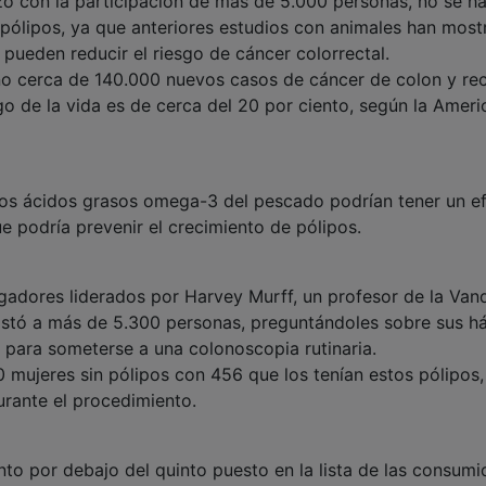
izó con la participación de más de 5.000 personas, no se h
pólipos, ya que anteriores estudios con animales han mos
ueden reducir el riesgo de cáncer colorrectal.
o cerca de 140.000 nuevos casos de cáncer de colon y rec
rgo de la vida es de cerca del 20 por ciento, según la Ameri
 los ácidos grasos omega-3 del pescado podrían tener un e
 que podría prevenir el crecimiento de pólipos.
tigadores liderados por Harvey Murff, un profesor de la Vand
evistó a más de 5.300 personas, preguntándoles sobre sus h
 para someterse a una colonoscopia rutinaria.
mujeres sin pólipos con 456 que los tenían estos pólipos,
rante el procedimiento.
ento por debajo del quinto puesto en la lista de las consum