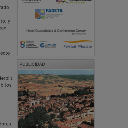
a
trado
to, y
can
fecto
PUBLICIDAD
erbilt
ábitos
idoras