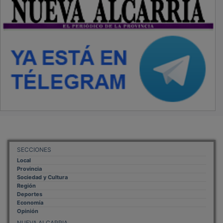
SECCIONES
Local
Provincia
Sociedad y Cultura
Región
Deportes
Economía
Opinión
NUEVA ALCARRIA