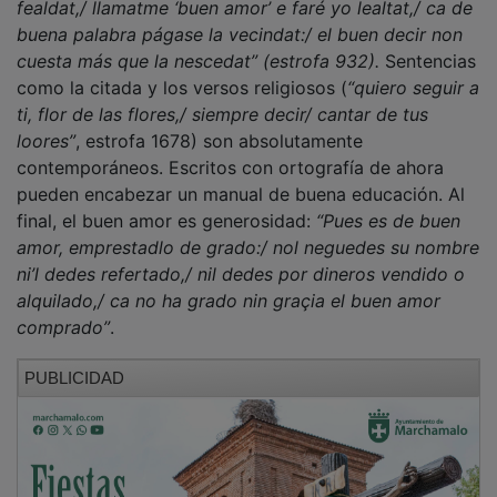
fealdat,/ llamatme ‘buen amor’ e faré yo lealtat,/ ca de
buena palabra págase la vecindat:/ el buen decir non
cuesta más que la nescedat” (estrofa 932).
Sentencias
como la citada y los versos religiosos (
“quiero seguir a
ti, flor de las flores,/ siempre decir/ cantar de tus
loores”
, estrofa 1678) son absolutamente
contemporáneos. Escritos con ortografía de ahora
pueden encabezar un manual de buena educación. Al
final, el buen amor es generosidad:
“Pues es de buen
amor, emprestadlo de grado:/ nol neguedes su nombre
ni’l dedes refertado,/ nil dedes por dineros vendido o
alquilado,/ ca no ha grado nin graçia el buen amor
comprado”
.
PUBLICIDAD