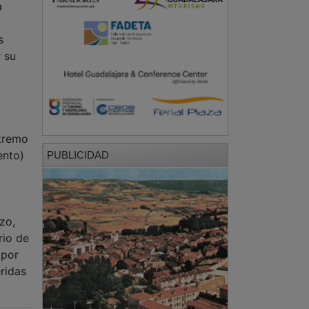
a
s
r su
xtremo
ento)
PUBLICIDAD
zo,
rio de
 por
ridas