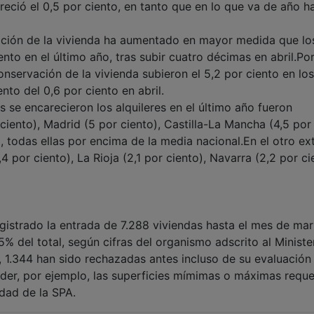
reció el 0,5 por ciento, en tanto que en lo que va de año h
vación de la vivienda ha aumentado en mayor medida que lo
ento en el último año, tras subir cuatro décimas en abril.Po
conservación de la vivienda subieron el 5,2 por ciento en los
to del 0,6 por ciento en abril.
e encarecieron los alquileres en el último año fueron
 ciento), Madrid (5 por ciento), Castilla-La Mancha (4,5 por
), todas ellas por encima de la media nacional.En el otro e
 por ciento), La Rioja (2,1 por ciento), Navarra (2,2 por ci
egistrado la entrada de 7.288 viviendas hasta el mes de mar
,5% del total, según cifras del organismo adscrito al Ministe
, 1.344 han sido rechazadas antes incluso de su evaluación
ceder, por ejemplo, las superficies mímimas o máximas reque
idad de la SPA.