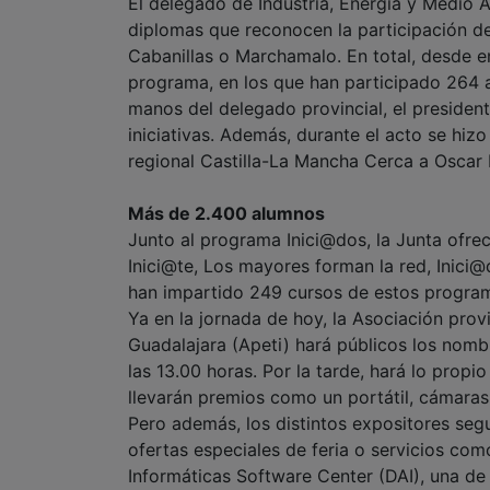
El delegado de Industria, Energía y Medio 
diplomas que reconocen la participación d
Cabanillas o Marchamalo. En total, desde 
programa, en los que han participado 264 a
manos del delegado provincial, el presidente
iniciativas. Además, durante el acto se hiz
regional Castilla-La Mancha Cerca a Oscar 
Más de 2.400 alumnos
Junto al programa Inici@dos, la Junta ofr
Inici@te, Los mayores forman la red, Inici@
han impartido 249 cursos de estos program
Ya en la jornada de hoy, la Asociación pro
Guadalajara (Apeti) hará públicos los nomb
las 13.00 horas. Por la tarde, hará lo pro
llevarán premios como un portátil, cámaras
Pero además, los distintos expositores seg
ofertas especiales de feria o servicios co
Informáticas Software Center (DAI), una de 