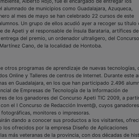
Ambiente, Alberto Rojo, fue el encargado de entregar los
el alumnado de municipios como Guadalajara, Azuqueca,
enero al mes de mayo se han celebrado 22 cursos de este
lumnos. Un grupo de ellos acudió ayer a recoger su título
 de Apeti y el responsable de Ínsula Barataria, artífices de
o entrega del premio, un ordenador ultraligero, del Concurs
Martínez Cano, de la localidad de Hontoba.
ece otros programas de aprendizaje de nuevas tecnologías,
dos Online y Talleres de centros de Internet. Durante este 
as en Guadalajara, en los que han participado 2.496 alum
vincial de Empresas de Tecnología de la Información de
res de los ganadores del Concurso Apeti TIC 2009, a parti
pio con el I Concurso de Redacción Invent@, cuyos ganadores
 fotográficas, monitores o impresoras.
uirán dando a conocer sus productos a los visitantes, ofre
mo los ofrecidos por la empresa Diseño de Aplicaciones
las más veteranas de la provincia, con dos décadas de hist