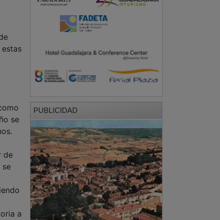
 de
 estas
o
 como
PUBLICIDAD
año se
nos.
r de
 se
ciendo
oria a