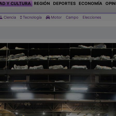
AD Y CULTURA
REGIÓN
DEPORTES
ECONOMÍA
OPIN
Ciencia
Tecnología
Motor
Campo
Elecciones