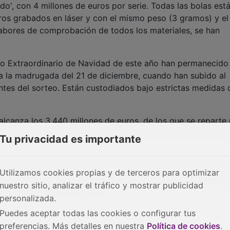
do', con 4 millones de euros por serie. Todas las bolas est
ros grabados en láser y con el mismo peso (3 gramos) y el
labores de comprobación de todos los materiales, se han
eo Extraordinario de Navidad de este año han permanecido 
ta la madrugada del 21 de diciembre, cuando han subido al
 antes del sorteo. Están custodiados bajo estrictas medidas 
alcanza los 3.440 millones de euros, de los que se reparte
iciembre el Sorteo de Navidad repartirá 2.408 millones de
Tu privacidad es importante
a de Navidad, destaca el premio más esperado la mañana de
Utilizamos cookies propias y de terceros para optimizar
epartirá 400.000 euros al décimo. El segundo premio será 
nuestro sitio, analizar el tráfico y mostrar publicidad
tirá 50.000 euros al décimo.
personalizada.
Puedes aceptar todas las cookies o configurar tus
preferencias. Más detalles en nuestra
Política de cookies
.