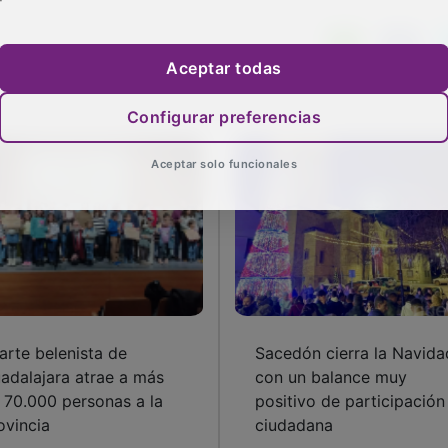
Aceptar todas
Configurar preferencias
Aceptar solo funcionales
 arte belenista de
Sacedón cierra la Navida
adalajara atrae a más
con un balance muy
 70.000 personas a la
positivo de participación
ovincia
ciudadana