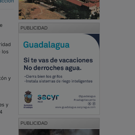
acción
de
PUBLICIDAD
ridad
 los
tón y
es y
74
PUBLICIDAD