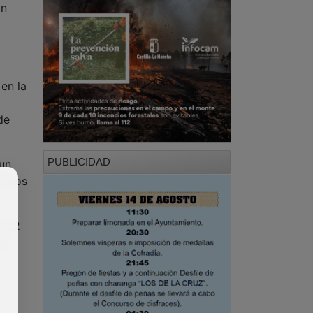
án
en la
de
PUBLICIDAD
 un
 euros
l 22
de