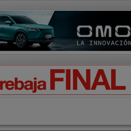
AD Y CULTURA
REGIÓN
DEPORTES
ECONOMÍA
OPIN
Ciencia
Tecnología
Motor
Campo
Elecciones