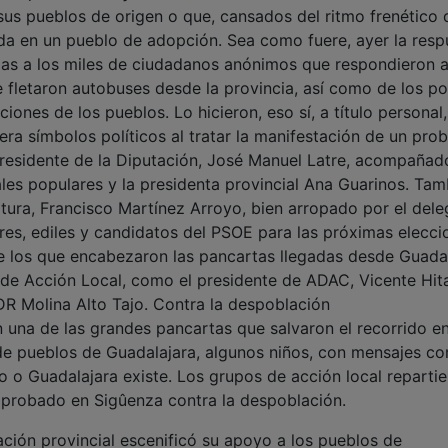
 fletaron autobuses desde la provincia, así como de los pol
ciones de los pueblos. Lo hicieron, eso sí, a título personal
ra símbolos políticos al tratar la manifestación de un pro
l presidente de la Diputación, José Manuel Latre, acompañad
ales populares y la presidenta provincial Ana Guarinos. Tam
ltura, Francisco Martínez Arroyo, bien arropado por el del
ores, ediles y candidatos del PSOE para las próximas elecci
re los que encabezaron las pancartas llegadas desde Guada
 de Acción Local, como el presidente de ADAC, Vicente Hita
R Molina Alto Tajo. Contra la despoblación
n una de las grandes pancartas que salvaron el recorrido en
de pueblos de Guadalajara, algunos niños, con mensajes c
lo o Guadalajara existe. Los grupos de acción local reparti
aprobado en Sigûenza contra la despoblación.
ación provincial escenificó su apoyo a los pueblos de
eños, “que cuentan con menos recursos y que se están
jar constancia de que la Diputación se constituye en
tar y sumar en esta causa que compete a todos, y no solo 