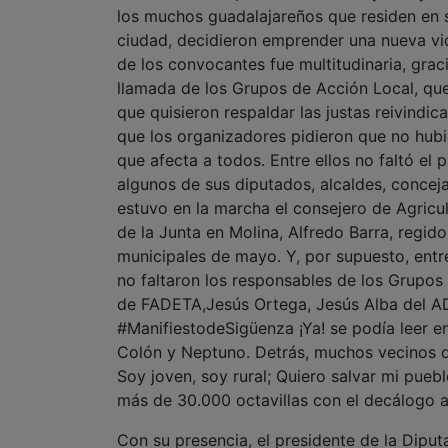
llamada de los Grupos de Acción Local, que
que quisieron respaldar las justas reivindica
que los organizadores pidieron que no hubie
que afecta a todos. Entre ellos no faltó e
algunos de sus diputados, alcaldes, concej
estuvo en la marcha el consejero de Agricu
de la Junta en Molina, Alfredo Barra, regid
municipales de mayo. Y, por supuesto, ent
no faltaron los responsables de los Grupos
de FADETA,Jesús Ortega, Jesús Alba del AD
#ManifiestodeSigüenza ¡Ya! se podía leer e
Colón y Neptuno. Detrás, muchos vecinos 
Soy joven, soy rural; Quiero salvar mi pueb
más de 30.000 octavillas con el decálogo 
Con su presencia, el presidente de la Diput
Guadalajara, especialmente a los más pequ
quedando sin gente”. Asimismo, se quiso de
“herramienta fundamental” para poder apor