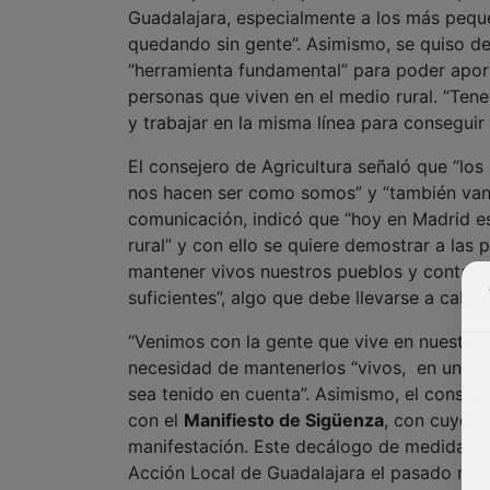
personas que viven en el medio rural. “Te
y trabajar en la misma línea para conseguir
El consejero de Agricultura señaló que “los
nos hacen ser como somos” y “también van a
comunicación, indicó que “hoy en Madrid es
rural” y con ello se quiere demostrar a las
mantener vivos nuestros pueblos y contar con
suficientes”, algo que debe llevarse a cabo
“Venimos con la gente que vive en nuestro p
necesidad de mantenerlos “vivos, en un día
sea tenido en cuenta”. Asimismo, el conse
con el
Manifiesto de Sigüenza
, con cuyos 
manifestación. Este decálogo de medidas c
Acción Local de Guadalajara el pasado mes 
ha sido ya ratificado por los 29 grupos de 
Rural, Recamder.
En cuanto al presidente de Fadeta, Jesús O