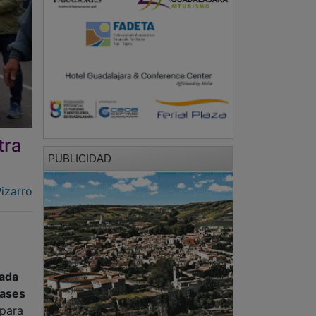
tra
PUBLICIDAD
izarro
cada
lases
 para
de la
uesta
 la