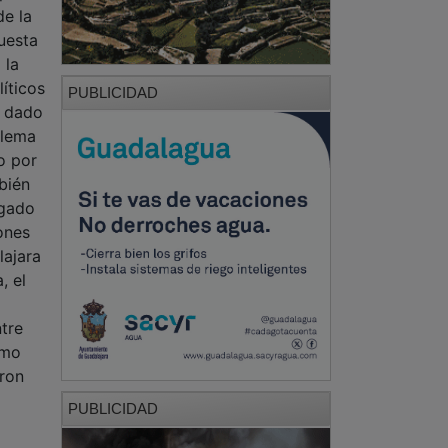
íticos
PUBLICIDAD
, dado
blema
o por
bién
egado
ones
lajara
, el
tre
omo
eron
PUBLICIDAD
a las