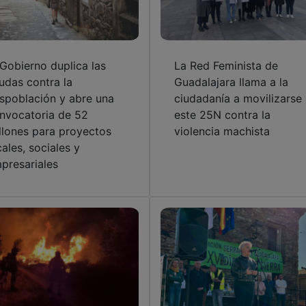
 Gobierno duplica las
La Red Feminista de
udas contra la
Guadalajara llama a la
spoblación y abre una
ciudadanía a movilizarse
nvocatoria de 52
este 25N contra la
llones para proyectos
violencia machista
cales, sociales y
presariales
s cenizas del incendio
C-LM destina más de un