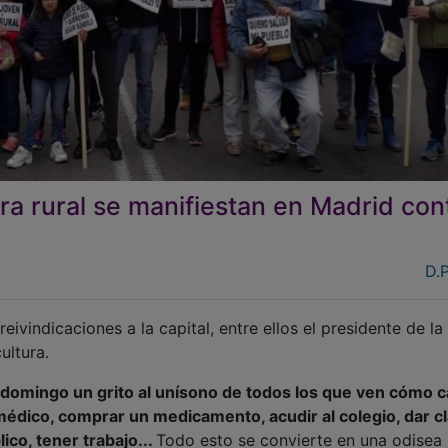
ra rural se manifiestan en Madrid con
D.P
ivindicaciones a la capital, entre ellos el presidente de la
ultura.
 domingo un grito al unísono de todos los que ven cómo 
 al médico, comprar un medicamento, acudir al colegio, dar c
ico, tener trabajo...
Todo esto se convierte en una odisea
us pueblos de origen o que, cansados del ritmo frenético 
da en un pueblo de adopción. Sea como fuere, ayer la resp
cias a los miles de ciudadanos anónimos que respondieron a