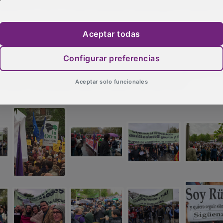
 pena todo el esfuerzo puesto en defender el medio rural”.
do demostrar “que el medio rural está unido y que los par
de repetir lo que se consiguió en diciembre en Sigüenza”. E
Aceptar todas
l medio rural quieren que se valoren sus servicios”.
Configurar preferencias
Aceptar solo funcionales