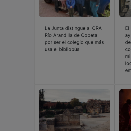
La Junta distingue al CRA
El
Río Arandilla de Cobeta
ay
por ser el colegio que más
de
usa el bibliobús
co
mi
lo
em
Estos son los 15 pueblos
La