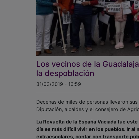
Los vecinos de la Guadalaja
la despoblación
31/03/2019 - 16:59
Decenas de miles de personas llevaron sus re
Diputación, alcaldes y el consejero de Agric
La Revuelta de la España Vaciada fue este
día es más difícil vivir en los pueblos. Ir
extraescolares, contar con transporte públ
los muchos guadalajareños que residen en s
ciudad, decidieron emprender una nueva vi
de los convocantes fue multitudinaria, gra