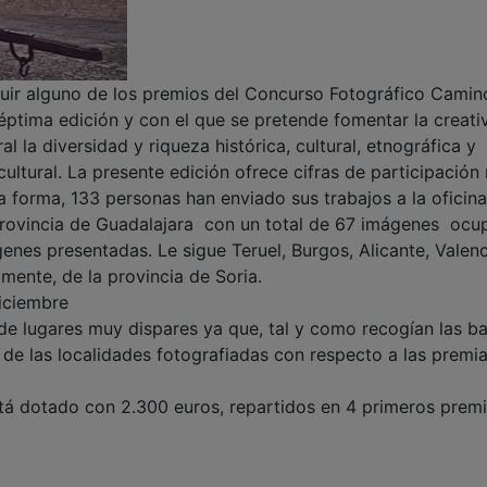
uir alguno de los premios del Concurso Fotográfico Camin
ptima edición y con el que se pretende fomentar la creati
l la diversidad y riqueza histórica, cultural, etnográfica y
o cultural. La presente edición ofrece cifras de participació
a forma, 133 personas han enviado sus trabajos a la oficina
ovincia de Guadalajara  con un total de 67 imágenes  ocu
nes presentadas. Le sigue Teruel, Burgos, Alicante, Valenc
mente, de la provincia de Soria.
diciembre
de lugares muy dispares ya que, tal y como recogían las ba
d de las localidades fotografiadas con respecto a las premi
tá dotado con 2.300 euros, repartidos en 4 primeros prem