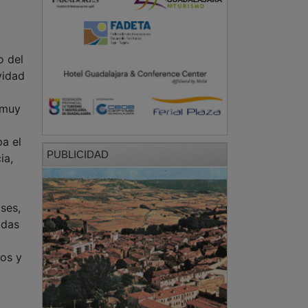
o del
vidad
n muy
pa el
PUBLICIDAD
ia,
ses,
adas
ios y