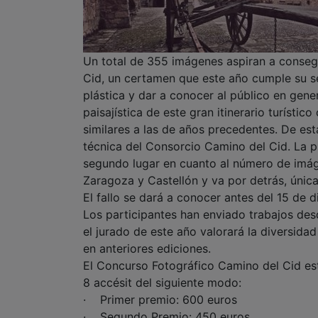
Un total de 355 imágenes aspiran a conseg
Cid, un certamen que este año cumple su sé
plástica y dar a conocer al público en genera
paisajística de este gran itinerario turístic
similares a las de años precedentes. De est
técnica del Consorcio Camino del Cid. La pr
segundo lugar en cuanto al número de imáge
Zaragoza y Castellón y va por detrás, única
El fallo se dará a conocer antes del 15 de 
Los participantes han enviado trabajos des
el jurado de este año valorará la diversida
en anteriores ediciones.
El Concurso Fotográfico Camino del Cid es
8 accésit del siguiente modo:
· Primer premio: 600 euros
· Segundo Premio: 450 euros