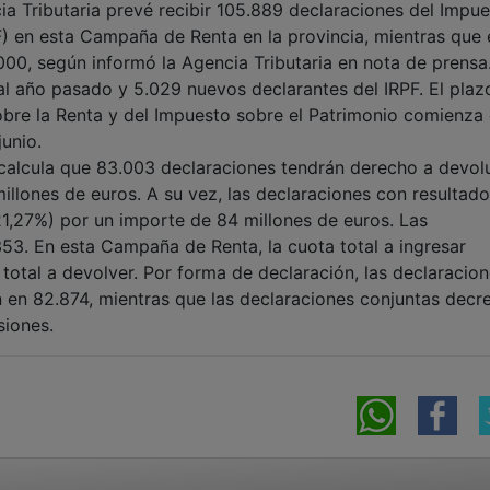
ia Tributaria prevé recibir 105.889 declaraciones del Impu
F) en esta Campaña de Renta en la provincia, mientras que 
000, según informó la Agencia Tributaria en nota de prensa
l año pasado y 5.029 nuevos declarantes del IRPF. El plaz
obre la Renta y del Impuesto sobre el Patrimonio comienza 
junio.
 calcula que 83.003 declaraciones tendrán derecho a devol
illones de euros. A su vez, las declaraciones con resultado
21,27%) por un importe de 84 millones de euros. Las
353. En esta Campaña de Renta, la cuota total a ingresar
 total a devolver. Por forma de declaración, las declaracio
n en 82.874, mientras que las declaraciones conjuntas decr
siones.