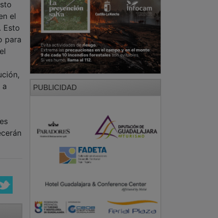
esto
en el
. Esto
o para
el
ución,
 a
PUBLICIDAD
nes
ecerán