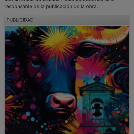
PUBLICIDAD
La novela está ambientada en Miralrío y narra la
historia de André, un joven francés refugiado en el
pueblo durante la Primera Guerra Mundial, y de su
bisnieta Laura, quien décadas después descubre
secretos familiares durante una estancia en la misma
casa. “El Consistorio abrirá sus puertas al referido
encuentro literario, para conversar sobre la historia de
la obra, que nace justo allí, en Miralrío”, señalaron
desde la editorial.
PUBLICIDAD
El niño que nunca regresó
forma parte de la colección
Litterae
y se encuentra disponible por 15 euros a
través de la tienda online de la editorial y en el
establecimiento Mareta Cultural, en Guadalajara.