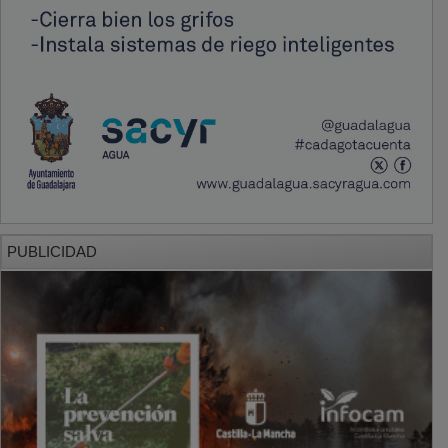
SECCIONES
Local
Provincia
Sociedad y Cultura
Región
Deportes
Economía
Opinión
NUEVA ALCARRIA
Quiénes somos
MÁS INFORMACIÓN
Aviso Legal
Política de Privacidad
Politica de Cookies
Mas informacion sobre las cookies
BASES CONCURSO FOTOGRAFÍA LAVANDA
OTROS ENLACES
Sistemas Integrales Cualificados
Entrada Bloggers
Aviso Legal
Configuración de Cookies
Empleo Trabajando.es