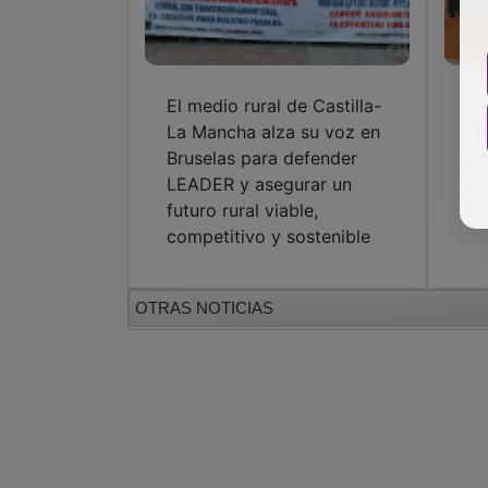
El medio rural de Castilla-
Jo
La Mancha alza su voz en
“l
Bruselas para defender
hu
LEADER y asegurar un
lo
futuro rural viable,
Gu
competitivo y sostenible
OTRAS NOTICIAS