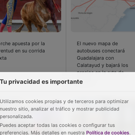
rche apuesta por la
El nuevo mapa de
ventud en su corrida
autobuses conectará
xta
Guadalajara con
Calatayud y bajará los
precios en la ruta de
Molina
Tu privacidad es importante
Utilizamos cookies propias y de terceros para optimizar
nuestro sitio, analizar el tráfico y mostrar publicidad
personalizada.
Puedes aceptar todas las cookies o configurar tus
preferencias. Más detalles en nuestra
Política de cookies
.