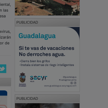
ental,
n las
resa
PUBLICIDAD
virus,
izarán
dor de
PUBLICIDAD