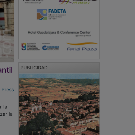
PUBLICIDAD
ntil
 Press
r la
zar la