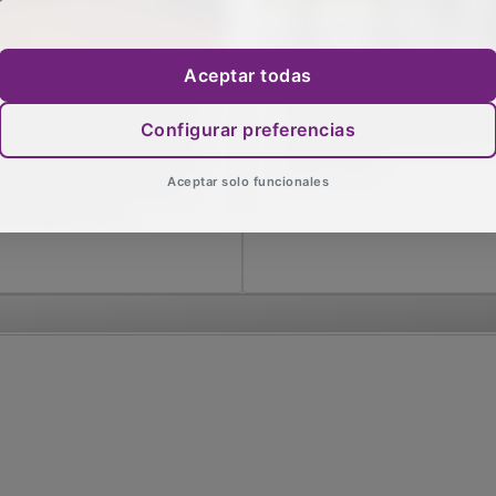
Aceptar todas
sé Luis Vega resalta que
Paradores firma con CSI
Configurar preferencias
a cultura une a los seres
una subida salarial del 1
manos” en la entrega de
hasta 2028
Aceptar solo funcionales
s premios Provincia de
adalajara 2025