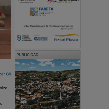
PUBLICIDAD
ar Gil
niza ,
o.