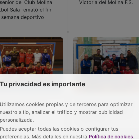
 senior del Club Molina
Victoria del Molina F.S.
tbol Sala remató el fin
 semana deportivo
Tu privacidad es importante
Utilizamos cookies propias y de terceros para optimizar
 Molina Fútbol Sala
Crónica de la jornada
ande ante las
deportiva del Molina
nuestro sitio, analizar el tráfico y mostrar publicidad
versidades
Fútbol-Sala
personalizada.
Puedes aceptar todas las cookies o configurar tus
preferencias. Más detalles en nuestra
Política de cookies
.