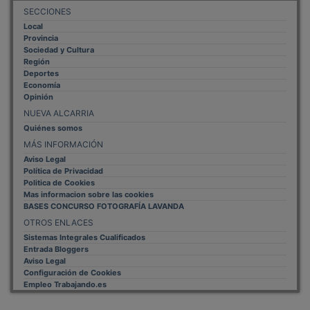
SECCIONES
Local
Provincia
Sociedad y Cultura
Región
Deportes
Economía
Opinión
NUEVA ALCARRIA
Quiénes somos
MÁS INFORMACIÓN
Aviso Legal
Política de Privacidad
Politica de Cookies
Mas informacion sobre las cookies
BASES CONCURSO FOTOGRAFÍA LAVANDA
OTROS ENLACES
Sistemas Integrales Cualificados
Entrada Bloggers
Aviso Legal
Configuración de Cookies
Empleo Trabajando.es
Tiempo: 0.1027 seg., Memoria Usada: 0.93 MB