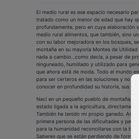
El medio rural es ese espacio necesario par
tratado como un menor de edad que hay que
profundamente, pero en cuya elaboración su
medio rural alimentos, que también, sino u
con su labor mejoradora en los bosques, s
montaña en su mayoría Montes de Utilidad 
nada a cambio…como decía, a pesar de prov
ninguneado, humillado y utilizado para gen
que ahora está de moda. Todo el mundo emp
para ser certeros en las soluciones y no eq
conocer en profundidad su historia, sus en
Nací en un pequeño pueblo de montaña, Orea
estado ligada a la agricultura, directamente
También he tenido mi propio ganado. Así qu
primera persona de las dificultades y penos
para la humanidad reconciliarse con la tierr
Saberes que se están perdiendo de forma d