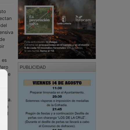
sto
fectan
 del
ensiva
 de
ir
 es
Pero
PUBLICIDAD
y que
 ha
ltura.
e en
cial
rea