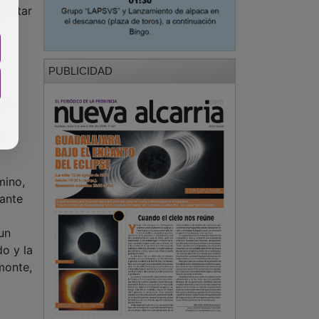
scatar
PUBLICIDAD
cas
te
mino,
nante
un
o y la
monte,